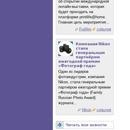
об открытии международной
онлайн-выставки, которая
будет проходить на
платформе printlife@home.
Главная цель мероприятия...
Fujifilm
события
Компания Nikon
стала
генеральным
партнёром
ежегодной премии
«Фотограф года»
Один из лидеров
фотоиндустрии, компания
Nikon, стала генеральным
партнёром ежегодной премии
«Фотограф года» (Family
Russian Photo Award)
журнала...
Nikon
события
Читать все новости