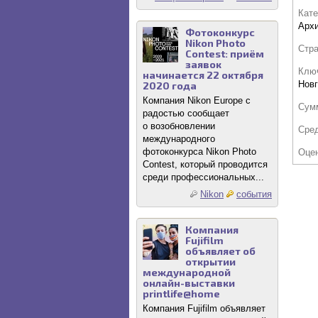
Кате
Архи
Фотоконкурс
Nikon Photo
Стр
Contest: приём
заявок
Клю
начинается 22 октября
Новг
2020 года
Компания Nikon Europe с
Сум
радостью сообщает
о возобновлении
Сре
международного
фотоконкурса Nikon Photo
Оце
Contest, который проводится
среди профессиональных...
Nikon
события
Компания
Fujifilm
объявляет об
открытии
международной
онлайн-выставки
printlife@home
Компания Fujifilm объявляет