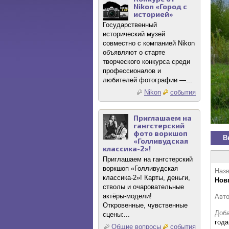
Nikon «Город с
историей»
Государственный
исторический музей
совместно с компанией Nikon
объявляют о старте
творческого конкурса среди
профессионалов и
любителей фотографии —...
Nikon
события
Приглашаем на
гангстерский
фото воркшоп
В
«Голливудская
классика-2»!
Приглашаем на гангстерский
воркшоп «Голливудская
Назв
классика-2»! Карты, деньги,
Новг
стволы и очаровательные
актёры-модели!
Авт
Откровенные, чувственные
Доб
сцены:...
года
Общие вопросы
события