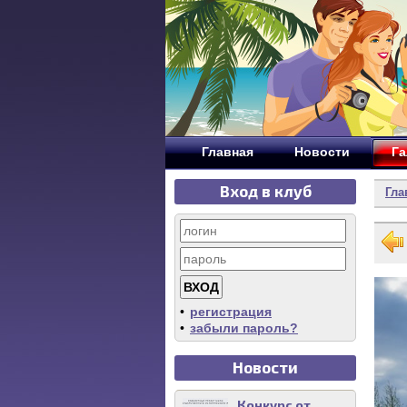
Главная
Новости
Га
Вход в клуб
Гла
•
регистрация
•
забыли пароль?
Новости
Конкурс от