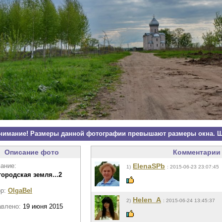
нимание! Размеры данной фотографии превышают размеры окна. Щ
Описание фото
Комментарии 
ание:
ElenaSPb
1)
: 2015-06-23 23:07:45
ородская земля...2
ор:
OlgaBel
Helen_A
2)
: 2015-06-24 13:45:37
авлено:
19 июня 2015