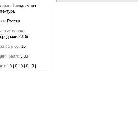
гория:
Города мира.
тектура
ана:
Россия
чевые слова:
ород май 2015г
ма баллов:
15
дний балл:
5.00
нки:
| 0 | 0 | 0 | 0 | 3 |