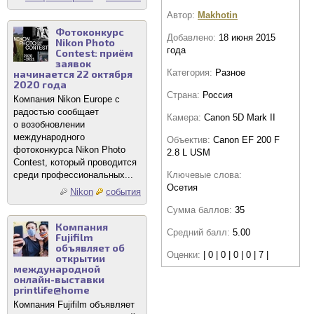
Автор:
Makhotin
Фотоконкурс
Добавлено:
18 июня 2015
Nikon Photo
года
Contest: приём
заявок
Категория:
Разное
начинается 22 октября
2020 года
Страна:
Россия
Компания Nikon Europe с
радостью сообщает
Камера:
Canon 5D Mark II
о возобновлении
международного
Объектив:
Canon EF 200 F
фотоконкурса Nikon Photo
2.8 L USM
Contest, который проводится
Ключевые слова:
среди профессиональных...
Осетия
Nikon
события
Сумма баллов:
35
Компания
Средний балл:
5.00
Fujifilm
объявляет об
Оценки:
| 0 | 0 | 0 | 0 | 7 |
открытии
международной
онлайн-выставки
printlife@home
Компания Fujifilm объявляет