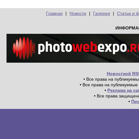
Главная
|
Новости
|
Галерея
|
Статьи и 
ИНФОРМА
Новостной RS
• Все права на публикуем
• Все права на публикуемые
•
Реклама на с
• Все права защищен
•
Пи