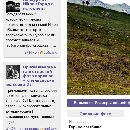
Nikon «Город с
историей»
Государственный
исторический музей
совместно с компанией Nikon
объявляют о старте
творческого конкурса среди
профессионалов и
любителей фотографии —...
Nikon
события
Приглашаем на
гангстерский
фото воркшоп
«Голливудская
классика-2»!
Приглашаем на гангстерский
воркшоп «Голливудская
классика-2»! Карты, деньги,
Внимание! Размеры данной 
стволы и очаровательные
актёры-модели!
Описание фото
Откровенные, чувственные
Название:
сцены:...
Горное пастбище
Общие вопросы
события