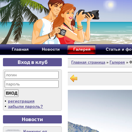
Главная
Новости
Галерея
Статьи и ф
Вход в клуб
Главная страница
»
Галерея
» Ф
•
регистрация
•
забыли пароль?
Новости
Конкурс от