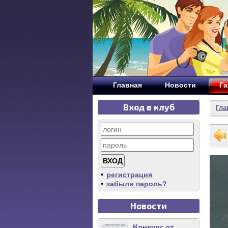
Главная
Новости
Га
Вход в клуб
Гла
•
регистрация
•
забыли пароль?
Новости
Конкурс от