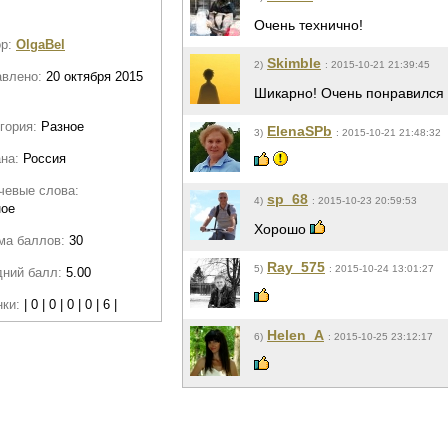
Очень технично!
ор:
OlgaBel
Skimble
2)
: 2015-10-21 21:39:45
авлено:
20 октября 2015
Шикарно! Очень понравился 
гория:
Разное
ElenaSPb
3)
: 2015-10-21 21:48:32
ана:
Россия
чевые слова:
sp_68
4)
: 2015-10-23 20:59:53
ное
Хорошо
ма баллов:
30
Ray_575
5)
: 2015-10-24 13:01:27
дний балл:
5.00
нки:
| 0 | 0 | 0 | 0 | 6 |
Helen_A
6)
: 2015-10-25 23:12:17