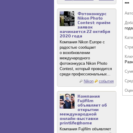
***
Авт
Фотоконкурс
Nikon Photo
Contest: приём
Доб
заявок
года
начинается 22 октября
2020 года
Кате
Компания Nikon Europe с
Стр
радостью сообщает
о возобновлении
Клю
международного
Раз
фотоконкурса Nikon Photo
Contest, который проводится
Сум
среди профессиональных...
Сре
Nikon
события
Оце
Компания
Fujifilm
объявляет об
открытии
международной
онлайн-выставки
printlife@home
Компания Fujifilm объявляет