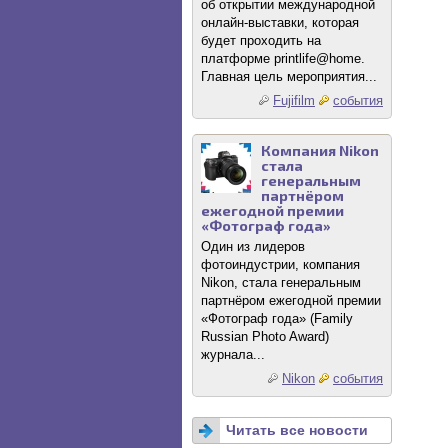
об открытии международной
онлайн-выставки, которая
будет проходить на
платформе printlife@home.
Главная цель мероприятия...
Fujifilm
события
Компания Nikon
стала
генеральным
партнёром
ежегодной премии
«Фотограф года»
Один из лидеров
фотоиндустрии, компания
Nikon, стала генеральным
партнёром ежегодной премии
«Фотограф года» (Family
Russian Photo Award)
журнала...
Nikon
события
Читать все новости