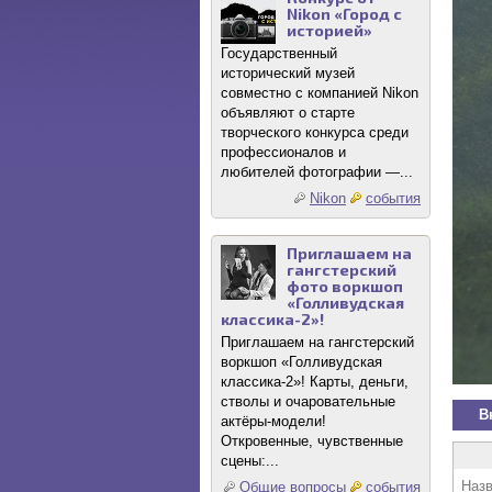
Nikon «Город с
историей»
Государственный
исторический музей
совместно с компанией Nikon
объявляют о старте
творческого конкурса среди
профессионалов и
любителей фотографии —...
Nikon
события
Приглашаем на
гангстерский
фото воркшоп
«Голливудская
классика-2»!
Приглашаем на гангстерский
воркшоп «Голливудская
классика-2»! Карты, деньги,
стволы и очаровательные
В
актёры-модели!
Откровенные, чувственные
сцены:...
Назв
Общие вопросы
события