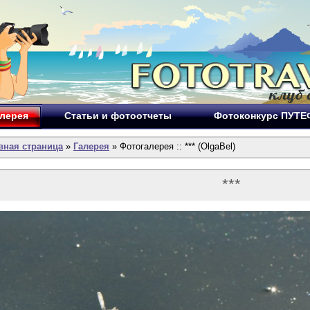
лерея
Статьи и фотоотчеты
Фотоконкурс ПУТ
вная страница
»
Галерея
» Фотогалерея :: *** (OlgaBel)
***