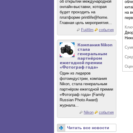
об открытии международной
обле
онлайн-выставки, которая
кита
будет проходить на
на в
платформе printlife@home.
перв
Главная цель мероприятия...
Клю
Fujifilm
события
Двор
Нижн
Компания Nikon
Сум
стала
генеральным
Сре
партнёром
ежегодной премии
Оце
«Фотограф года»
Один из лидеров
фотоиндустрии, компания
Nikon, стала генеральным
партнёром ежегодной премии
«Фотограф года» (Family
Russian Photo Award)
журнала...
Nikon
события
Читать все новости