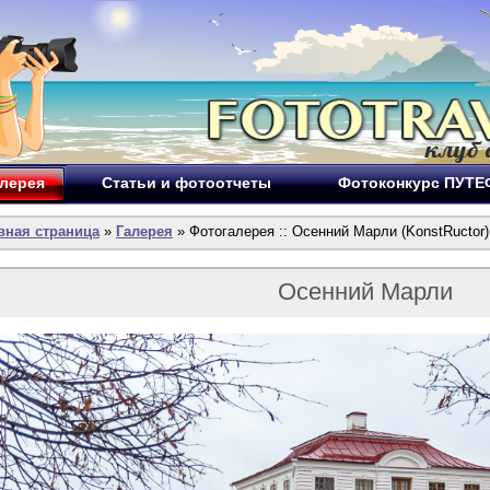
лерея
Статьи и фотоотчеты
Фотоконкурс ПУТ
вная страница
»
Галерея
» Фотогалерея :: Осенний Марли (KonstRuctor)
Осенний Марли