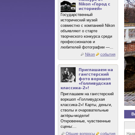
Nikon «Город с
историей»
Государственный
исторический музей
совместно с компанией Nikon
объявляют о старте
творческого конкурса среди
профессионалов и
любителей фотографии —...
Nikon
события
Приглашаем на
гангстерский
фото воркшоп
«Голливудская
классика-2»!
Приглашаем на гангстерский
воркшоп «Голливудская
классика-2»! Карты, деньги,
стволы и очаровательные
В
актёры-модели!
Откровенные, чувственные
сцены:...
Назв
Общие вопросы
события