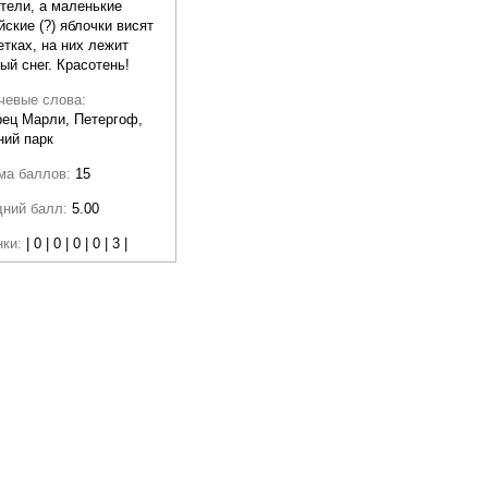
тели, а маленькие
йские (?) яблочки висят
етках, на них лежит
ый снег. Красотень!
чевые слова:
ец Марли, Петергоф,
ий парк
ма баллов:
15
дний балл:
5.00
нки:
| 0 | 0 | 0 | 0 | 3 |