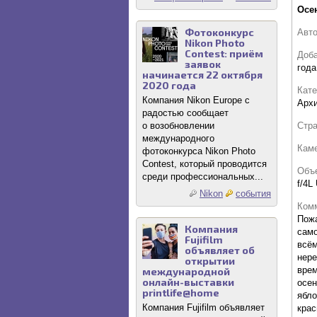
Осе
Фотоконкурс
Авт
Nikon Photo
Contest: приём
Доб
заявок
года
начинается 22 октября
2020 года
Кате
Компания Nikon Europe с
Архи
радостью сообщает
Стр
о возобновлении
международного
Кам
фотоконкурса Nikon Photo
Contest, который проводится
Объ
среди профессиональных...
f/4L
Nikon
события
Комм
Пожа
Компания
само
Fujifilm
всём
объявляет об
нере
открытии
врем
международной
онлайн-выставки
осен
printlife@home
ябло
Компания Fujifilm объявляет
крас