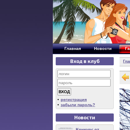
Главная
Новости
Га
Вход в клуб
Гла
•
регистрация
•
забыли пароль?
Новости
Конкурс от