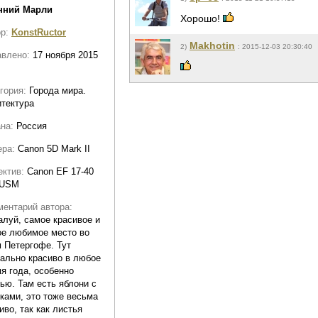
нний Марли
Хорошо!
ор:
KonstRuctor
Makhotin
2)
: 2015-12-03 20:30:40
авлено:
17 ноября 2015
гория:
Города мира.
тектура
ана:
Россия
ера:
Canon 5D Mark II
ектив:
Canon EF 17-40
 USM
ентарий автора:
луй, самое красивое и
е любимое место во
 Петергофе. Тут
ально красиво в любое
я года, особенно
ью. Там есть яблони с
ками, это тоже весьма
иво, так как листья