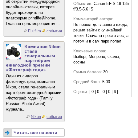
об открытии международной
Объектив:
Canon EF-S 18-135
онлайн-выставки, которая
f/3.5-5.6 IS
будет проходить на
платформе printlife@home.
Комментарий автора:
Главная цель мероприятия...
Не пошел до главного входа,
решил зайти с ближайшей
Fujifilm
события
точки. Сначала просто лес, а
потом и в сам парк попал.
Компания Nikon
стала
Ключевые слова:
генеральным
Выборг, Монрепо, скалы,
партнёром
сосны
ежегодной премии
«Фотограф года»
Сумма баллов:
30
Один из лидеров
фотоиндустрии, компания
Средний балл:
5.00
Nikon, стала генеральным
Оценки:
| 0 | 0 | 0 | 0 | 6 |
партнёром ежегодной премии
«Фотограф года» (Family
Russian Photo Award)
журнала...
Nikon
события
Читать все новости