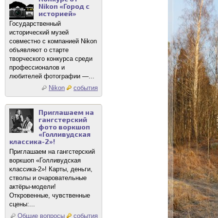
Nikon «Город с
историей»
Государственный
исторический музей
совместно с компанией Nikon
объявляют о старте
творческого конкурса среди
профессионалов и
любителей фотографии —...
Nikon
события
Приглашаем на
гангстерский
фото воркшоп
«Голливудская
классика-2»!
Приглашаем на гангстерский
воркшоп «Голливудская
классика-2»! Карты, деньги,
стволы и очаровательные
актёры-модели!
Откровенные, чувственные
сцены:...
Общие вопросы
события