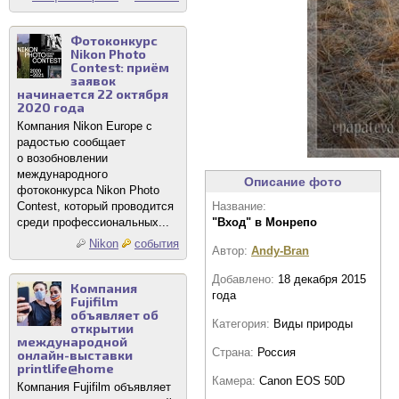
Фотоконкурс
Nikon Photo
Contest: приём
заявок
начинается 22 октября
2020 года
Компания Nikon Europe с
радостью сообщает
о возобновлении
международного
Описание фото
фотоконкурса Nikon Photo
Contest, который проводится
Название:
среди профессиональных...
"Вход" в Монрепо
Nikon
события
Автор:
Andy-Bran
Добавлено:
18 декабря 2015
Компания
года
Fujifilm
объявляет об
Категория:
Виды природы
открытии
международной
Страна:
Россия
онлайн-выставки
printlife@home
Камера:
Canon EOS 50D
Компания Fujifilm объявляет