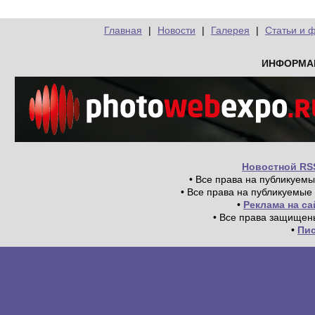
Главная
|
Новости
|
Галерея
|
Статьи и 
ИНФОРМА
Новостной RS
• Все права на публикуем
• Все права на публикуемые
•
Реклама на с
• Все права защищен
•
Пи