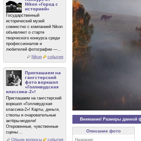
Nikon «Город с
историей»
Государственный
исторический музей
совместно с компанией Nikon
объявляют о старте
творческого конкурса среди
профессионалов и
любителей фотографии —...
Nikon
события
Приглашаем на
гангстерский
фото воркшоп
«Голливудская
классика-2»!
Приглашаем на гангстерский
воркшоп «Голливудская
классика-2»! Карты, деньги,
стволы и очаровательные
Внимание! Размеры данной 
актёры-модели!
Откровенные, чувственные
Описание фото
сцены:...
Название:
Общие вопросы
события