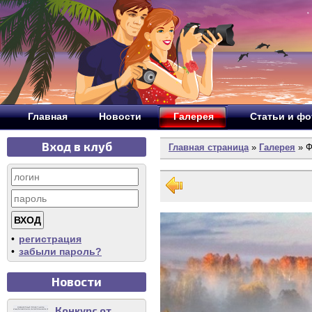
Главная
Новости
Галерея
Статьи и ф
Вход в клуб
Главная страница
»
Галерея
» Ф
•
регистрация
•
забыли пароль?
Новости
Конкурс от