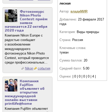
лесная
Фотоконкурс
Автор:
владиМИR
Nikon Photo
Contest: приём
Добавлено:
23 февраля 2017
заявок
года
начинается 22 октября
2020 года
Категория:
Виды природы
Компания Nikon Europe с
Страна:
Россия
радостью сообщает
о возобновлении
Ключевые слова:
международного
туман
фотоконкурса Nikon Photo
Contest, который проводится
Сумма баллов:
20
среди профессиональных...
Средний балл:
5.00
Nikon
события
Оценки:
| 0 | 0 | 0 | 0 | 4 |
Компания
Fujifilm
объявляет об
открытии
международной
онлайн-выставки
printlife@home
Компания Fujifilm объявляет