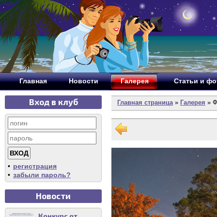
Главная
Новости
Галерея
Статьи и ф
Вход в клуб
Главная страница
»
Галерея
» Ф
•
регистрация
•
забыли пароль?
Новости
Конкурс от