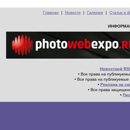
Главная
|
Новости
|
Галерея
|
Статьи и 
ИНФОРМА
Новостной RS
• Все права на публикуем
• Все права на публикуемые
•
Реклама на с
• Все права защищен
•
Пи