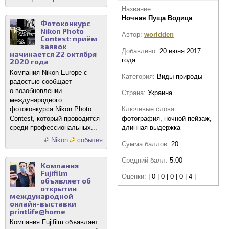
Название:
Ночная Пуща Водица
Фотоконкурс
Nikon Photo
Автор:
worldden
Contest: приём
заявок
Добавлено:
20 июня 2017
начинается 22 октября
года
2020 года
Компания Nikon Europe с
Категория:
Виды природы
радостью сообщает
о возобновлении
Страна:
Украина
международного
Ключевые слова:
фотоконкурса Nikon Photo
фотография, ночной пейзаж,
Contest, который проводится
длинная выдержка
среди профессиональных...
Nikon
события
Сумма баллов:
20
Средний балл:
5.00
Компания
Fujifilm
Оценки:
| 0 | 0 | 0 | 0 | 4 |
объявляет об
открытии
международной
онлайн-выставки
printlife@home
Компания Fujifilm объявляет