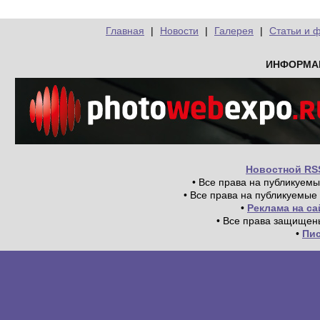
Главная
|
Новости
|
Галерея
|
Статьи и 
ИНФОРМА
Новостной RS
• Все права на публикуем
• Все права на публикуемые
•
Реклама на с
• Все права защищен
•
Пи