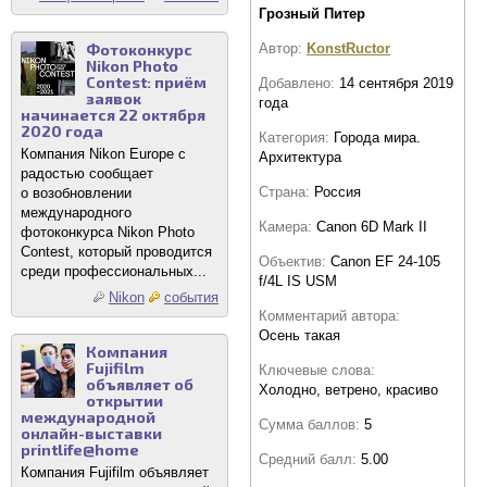
Грозный Питер
Фотоконкурс
Автор:
KonstRuctor
Nikon Photo
Contest: приём
Добавлено:
14 сентября 2019
заявок
года
начинается 22 октября
2020 года
Категория:
Города мира.
Компания Nikon Europe с
Архитектура
радостью сообщает
Страна:
Россия
о возобновлении
международного
Камера:
Canon 6D Mark II
фотоконкурса Nikon Photo
Contest, который проводится
Объектив:
Canon EF 24-105
среди профессиональных...
f/4L IS USM
Nikon
события
Комментарий автора:
Осень такая
Компания
Fujifilm
Ключевые слова:
объявляет об
Холодно, ветрено, красиво
открытии
международной
Сумма баллов:
5
онлайн-выставки
printlife@home
Средний балл:
5.00
Компания Fujifilm объявляет