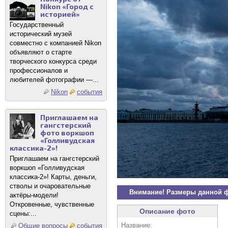
Nikon «Город с
историей»
Государственный
исторический музей
совместно с компанией Nikon
объявляют о старте
творческого конкурса среди
профессионалов и
любителей фотографии —...
Nikon
события
Приглашаем на
гангстерский
фото воркшоп
«Голливудская
классика-2»!
Приглашаем на гангстерский
воркшоп «Голливудская
классика-2»! Карты, деньги,
стволы и очаровательные
Внимание! Размеры данной 
актёры-модели!
Откровенные, чувственные
Описание фото
сцены:...
Название:
Общие вопросы
события