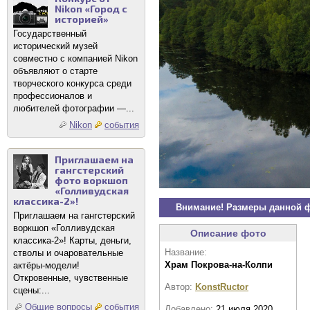
Nikon «Город с
историей»
Государственный
исторический музей
совместно с компанией Nikon
объявляют о старте
творческого конкурса среди
профессионалов и
любителей фотографии —...
Nikon
события
Приглашаем на
гангстерский
фото воркшоп
«Голливудская
классика-2»!
Внимание! Размеры данной 
Приглашаем на гангстерский
воркшоп «Голливудская
Описание фото
классика-2»! Карты, деньги,
Название:
стволы и очаровательные
Храм Покрова-на-Колпи
актёры-модели!
Откровенные, чувственные
Автор:
KonstRuctor
сцены:...
Общие вопросы
события
Добавлено:
21 июля 2020