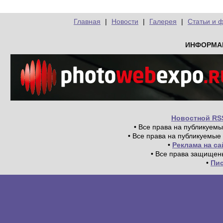
Главная
|
Новости
|
Галерея
|
Статьи и 
ИНФОРМА
Новостной RS
• Все права на публикуем
• Все права на публикуемые
•
Реклама на с
• Все права защищен
•
Пи