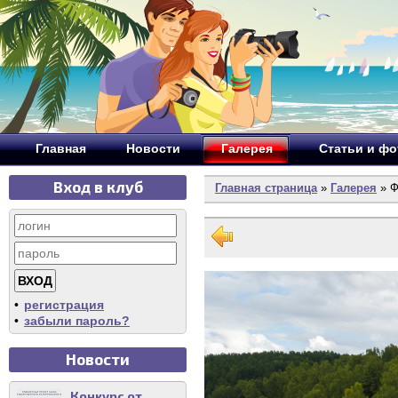
Главная
Новости
Галерея
Статьи и ф
Вход в клуб
Главная страница
»
Галерея
» Ф
•
регистрация
•
забыли пароль?
Новости
Конкурс от