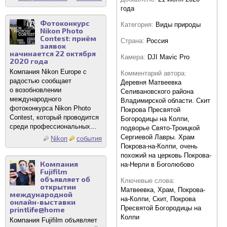
года
Фотоконкурс
Категория:
Виды природы
Nikon Photo
Contest: приём
Страна:
Россия
заявок
начинается 22 октября
Камера:
DJI Mavic Pro
2020 года
Компания Nikon Europe с
Комментарий автора:
радостью сообщает
Деревня Матвеевка
о возобновлении
Селивановского района
международного
Владимирской области. Скит
фотоконкурса Nikon Photo
Покрова Пресвятой
Contest, который проводится
Богородицы на Колпи,
среди профессиональных...
подворье Свято-Троицкой
Сергиевой Лавры. Храм
Nikon
события
Покрова-на-Колпи, очень
похожий на церковь Покрова-
Компания
на-Нерли в Боголюбово
Fujifilm
объявляет об
Ключевые слова:
открытии
Матвеевка, Храм, Покрова-
международной
на-Колпи, Скит, Покрова
онлайн-выставки
Пресвятой Богородицы на
printlife@home
Колпи
Компания Fujifilm объявляет