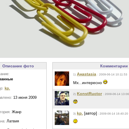
Описание фото
Комментарии 
ание:
Анаstasia
1)
: 2009-06-14 10:11:53
ванные
Мх...интересно
ор:
kp.
KonstRuctor
2)
: 2009-06-14 13:06
авлено:
13 июня 2009
гория:
Жанр
kp.
[автор]
3)
: 2009-06-14 16:40:20
ана:
Латвия