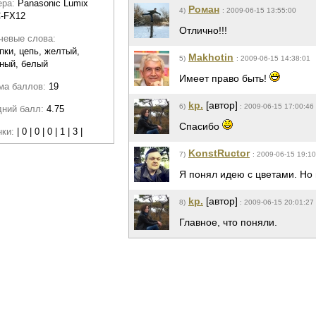
ера:
Panasonic Lumix
Роман
4)
: 2009-06-15 13:55:00
-FX12
Отлично!!!
чевые слова:
пки, цепь, желтый,
Makhotin
5)
: 2009-06-15 14:38:01
ный, белый
Имеет право быть!
ма баллов:
19
kp.
[автор]
6)
: 2009-06-15 17:00:46
дний балл:
4.75
Спасибо
нки:
| 0 | 0 | 0 | 1 | 3 |
KonstRuctor
7)
: 2009-06-15 19:10
Я понял идею с цветами. Но
kp.
[автор]
8)
: 2009-06-15 20:01:27
Главное, что поняли.