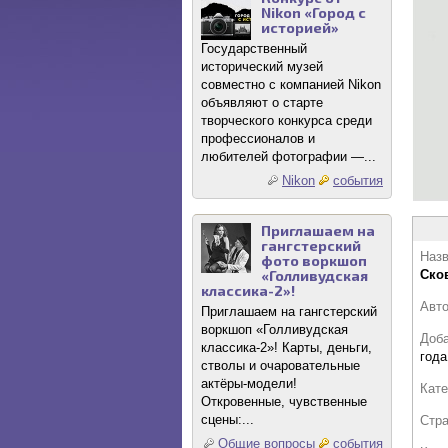
Nikon «Город с
историей»
Государственный
исторический музей
совместно с компанией Nikon
объявляют о старте
творческого конкурса среди
профессионалов и
любителей фотографии —...
Nikon
события
Приглашаем на
гангстерский
Назв
фото воркшоп
«Голливудская
Ско
классика-2»!
Авт
Приглашаем на гангстерский
воркшоп «Голливудская
Доб
классика-2»! Карты, деньги,
года
стволы и очаровательные
актёры-модели!
Кате
Откровенные, чувственные
сцены:...
Стр
Общие вопросы
события