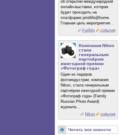
об открытии международной
онлайн-выставки, которая
будет проходить на
платформе printlife@home.
Главная цель мероприятия...
Fujifilm
события
Компания Nikon
стала
генеральным
партнёром
ежегодной премии
«Фотограф года»
Один из лидеров
фотоиндустрии, компания
Nikon, стала генеральным
партнёром ежегодной премии
«Фотограф года» (Family
Russian Photo Award)
журнала...
Nikon
события
Читать все новости