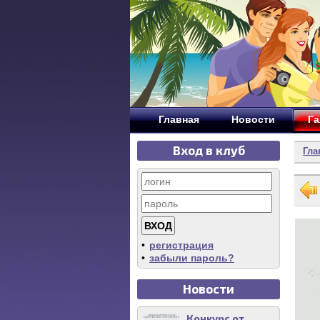
Главная
Новости
Га
Вход в клуб
Гла
•
регистрация
•
забыли пароль?
Новости
Конкурс от