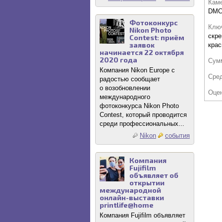
Кам
DMC
Фотоконкурс
Клю
Nikon Photo
скре
Contest: приём
заявок
крас
начинается 22 октября
2020 года
Сум
Компания Nikon Europe с
Сре
радостью сообщает
о возобновлении
Оце
международного
фотоконкурса Nikon Photo
Contest, который проводится
среди профессиональных...
Nikon
события
Компания
Fujifilm
объявляет об
открытии
международной
онлайн-выставки
printlife@home
Компания Fujifilm объявляет