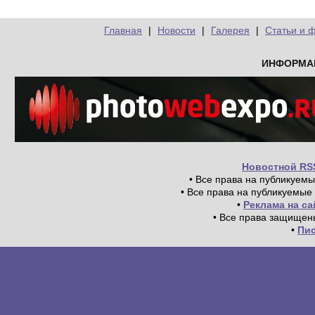
Главная
|
Новости
|
Галерея
|
Статьи и 
ИНФОРМА
Новостной RS
• Все права на публикуем
• Все права на публикуемые
•
Реклама на с
• Все права защищен
•
Пи