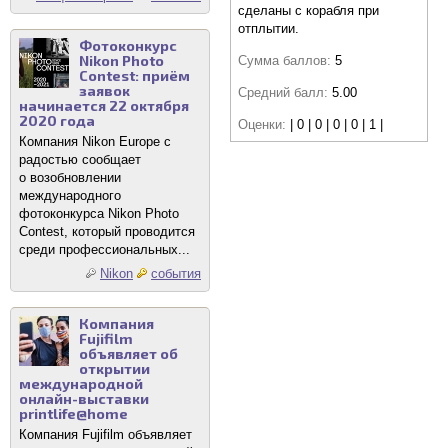
сделаны с корабля при
отплытии.
Фотоконкурс
Nikon Photo
Сумма баллов:
5
Contest: приём
заявок
Средний балл:
5.00
начинается 22 октября
2020 года
Оценки:
| 0 | 0 | 0 | 0 | 1 |
Компания Nikon Europe с
радостью сообщает
о возобновлении
международного
фотоконкурса Nikon Photo
Contest, который проводится
среди профессиональных...
Nikon
события
Компания
Fujifilm
объявляет об
открытии
международной
онлайн-выставки
printlife@home
Компания Fujifilm объявляет