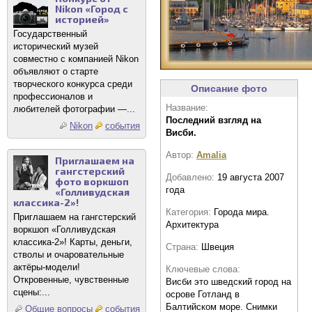
Nikon «Город с
историей»
Государственный
исторический музей
совместно с компанией Nikon
объявляют о старте
творческого конкурса среди
Описание фото
профессионалов и
Название:
любителей фотографии —...
Последний взгляд на
Nikon
события
Висби.
Автор:
Amalia
Приглашаем на
гангстерский
Добавлено:
19 августа 2007
фото воркшоп
года
«Голливудская
классика-2»!
Категория:
Города мира.
Приглашаем на гангстерский
Архитектура
воркшоп «Голливудская
классика-2»! Карты, деньги,
Страна:
Швеция
стволы и очаровательные
актёры-модели!
Ключевые слова:
Откровенные, чувственные
Висби это шведский город на
сцены:...
осрове Готланд в
Балтийском море. Снимки
Общие вопросы
события