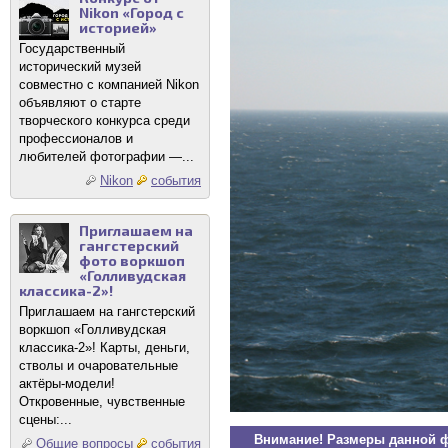
Nikon «Город с
историей»
Государственный
исторический музей
совместно с компанией Nikon
объявляют о старте
творческого конкурса среди
профессионалов и
любителей фотографии —...
Nikon
события
Приглашаем на
гангстерский
фото воркшоп
«Голливудская
классика-2»!
Приглашаем на гангстерский
воркшоп «Голливудская
классика-2»! Карты, деньги,
стволы и очаровательные
актёры-модели!
Откровенные, чувственные
сцены:...
Внимание! Размеры данной 
Общие вопросы
события