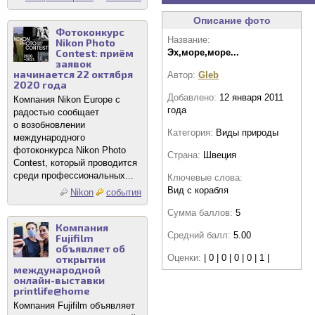
Описание фото
Фотоконкурс
Название:
Nikon Photo
Contest: приём
Эх,море,море...
заявок
начинается 22 октября
Автор:
Gleb
2020 года
Добавлено:
12 января 2011
Компания Nikon Europe с
года
радостью сообщает
о возобновлении
Категория:
Виды природы
международного
фотоконкурса Nikon Photo
Страна:
Швеция
Contest, который проводится
среди профессиональных...
Ключевые слова:
Вид с корабля
Nikon
события
Сумма баллов:
5
Компания
Средний балл:
5.00
Fujifilm
объявляет об
Оценки:
| 0 | 0 | 0 | 0 | 1 |
открытии
международной
онлайн-выставки
printlife@home
Компания Fujifilm объявляет