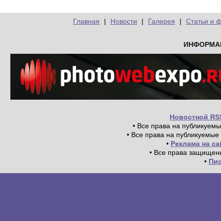
Главная
|
Новости
|
Галерея
|
Статьи и 
ИНФОРМА
Новостной RS
• Все права на публикуем
• Все права на публикуемые
•
Реклама на с
• Все права защищен
•
Пи