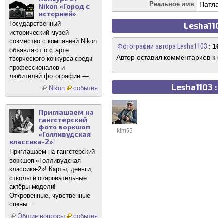
Реальное имя
Патла
Nikon «Город с
историей»
Государственный
Lesha11
исторический музей
совместно с компанией Nikon
Фотографии автора Lesha1103
:
1
объявляют о старте
Автор оставил комментариев к
творческого конкурса среди
профессионалов и
любителей фотографии —...
Lesha1103 
Nikon
события
Приглашаем на
гангстерский
фото воркшоп
klm55
«Голливудская
классика-2»!
Приглашаем на гангстерский
воркшоп «Голливудская
классика-2»! Карты, деньги,
стволы и очаровательные
актёры-модели!
Откровенные, чувственные
сцены:...
Общие вопросы
события