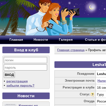
Главная
Новости
Галерея
Статьи и ф
Вход в клуб
Главная страница
» Профиль авт
Lesha1
Псевдоним
Lesh
Электронная почта
Напи
•
регистрация
•
забыли пароль?
Регистрация в клубе
16 се
Статус
Гуру
Новости
Откуда
Росс
Конкурс от