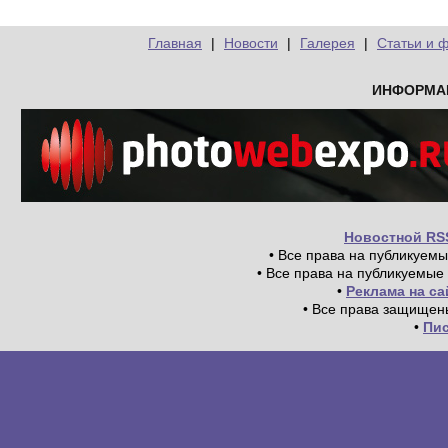
Главная
|
Новости
|
Галерея
|
Статьи и 
ИНФОРМА
Новостной RS
• Все права на публикуем
• Все права на публикуемые
•
Реклама на с
• Все права защищен
•
Пи