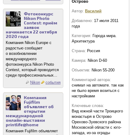
Острово
Автор:
Василий
Фотоконкурс
Nikon Photo
Добавлено:
17 июля 2011
Contest: приём
года
заявок
начинается 22 октября
Категория:
Города мира.
2020 года
Архитектура
Компания Nikon Europe с
радостью сообщает
Страна:
Россия
о возобновлении
международного
Камера:
Nikon D-60
фотоконкурса Nikon Photo
Contest, который проводится
Объектив:
Nikon 55-200
среди профессиональных...
Комментарий автора:
Nikon
события
снимал на автомате. так как
не было время возиться с
настройками
Компания
Fujifilm
Ключевые слова:
объявляет об
открытии
Вид южной части Троицкого
международной
монастыря в Острово
онлайн-выставки
Орехово-Зуевского района
printlife@home
Московской области с юго-
Компания Fujifilm объявляет
запада, из-за ограды