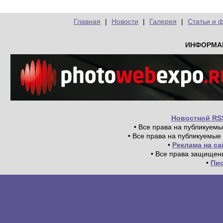
Главная
|
Новости
|
Галерея
|
Статьи и 
ИНФОРМА
Новостной RS
• Все права на публикуем
• Все права на публикуемые
•
Реклама на с
• Все права защищен
•
Пи