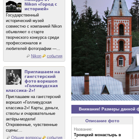
Nikon «Город с
историей»
Государственный
исторический музей
совместно с компанией Nikon
объявляют о старте
творческого конкурса среди
профессионалов и
любителей фотографии —...
Nikon
события
Приглашаем на
гангстерский
фото воркшоп
«Голливудская
классика-2»!
Приглашаем на гангстерский
воркшоп «Голливудская
классика-2»! Карты, деньги,
Внимание! Размеры данной 
стволы и очаровательные
актёры-модели!
Описание фото
Откровенные, чувственные
Название:
сцены:...
Троицкий монастырь в
Общие вопросы
события