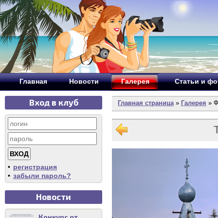
Главная
Новости
Галерея
Статьи и ф
Вход в клуб
Главная страница
»
Галерея
» Ф
•
регистрация
•
забыли пароль?
Новости
Конкурс от