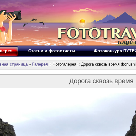
лерея
Статьи и фотоотчеты
Фотоконкурс ПУТ
вная страница
»
Галерея
» Фотогалерея :: Дорога сквозь время (bonushi
Дорога сквозь время