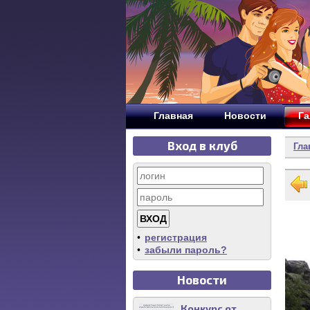
Главная
Новости
Га
Вход в клуб
Гла
•
регистрация
•
забыли пароль?
Новости
Конкурс от