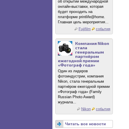
об открытии международной
онлайн-выставки, которая
будет проходить на
платформе printlife@home.
Главная цель мероприятия...
Fujifilm
события
Компания Nikon
стала
генеральным
партнёром
ежегодной премии
«Фотограф года»
Один из лидеров
фотоиндустрии, компания
Nikon, стала генеральным
партнёром ежегодной премии
«Фотограф года» (Family
Russian Photo Award)
журнала...
Nikon
события
Читать все новости