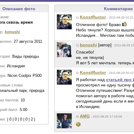
Описание фото
Комментарии 
ание:
KonstRuctor
1)
: 2011-08-28 02:21
ога сквозь время
Отличное фото! Браво
Небо тянули? Хорошо вышло
ор:
bonushi
Исландия... Мечтаю там поб
авлено:
27 августа 2011
bonushi
[автор]
2)
: 2011-08-28 1
Спасибо!
гория:
Виды природы
не, не тянула)
Я вот 5 лет мечтала. теперь
ана:
Исландия
KonstRuctor
3)
: 2011-08-29 00:12
ера:
Nicon Coolpix P500
Я работал над
статьей про
просмотрел не одну тысячу 
чевые слова:
Отличное путешествие! Разум
ональный парк, природа
помогал автору в работе над 
ма баллов:
10
сегодняшний день если я меч
в Исландию.
дний балл:
5.00
AMG
4)
: 2011-08-29 17:19:08
нки:
| 0 | 0 | 0 | 0 | 2 |