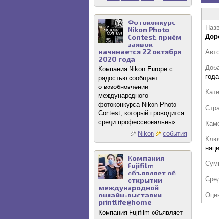
Фотоконкурс
Назв
Nikon Photo
Contest: приём
Дор
заявок
начинается 22 октября
Авт
2020 года
Доб
Компания Nikon Europe с
года
радостью сообщает
о возобновлении
Кате
международного
фотоконкурса Nikon Photo
Стр
Contest, который проводится
среди профессиональных...
Кам
Nikon
события
Клю
наци
Компания
Сум
Fujifilm
объявляет об
Сре
открытии
международной
онлайн-выставки
Оце
printlife@home
Компания Fujifilm объявляет