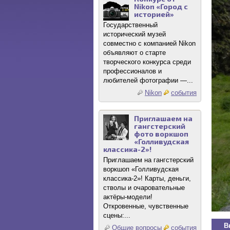
Nikon «Город с
историей»
Государственный
исторический музей
совместно с компанией Nikon
объявляют о старте
творческого конкурса среди
профессионалов и
любителей фотографии —...
Nikon
события
Приглашаем на
гангстерский
фото воркшоп
«Голливудская
классика-2»!
Приглашаем на гангстерский
воркшоп «Голливудская
классика-2»! Карты, деньги,
стволы и очаровательные
актёры-модели!
Откровенные, чувственные
сцены:...
В
Общие вопросы
события