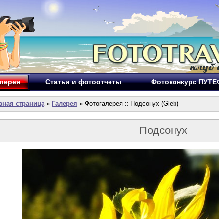
лерея
Статьи и фотоотчеты
Фотоконкурс ПУТ
вная страница
»
Галерея
» Фотогалерея :: Подсонух (Gleb)
Подсонух