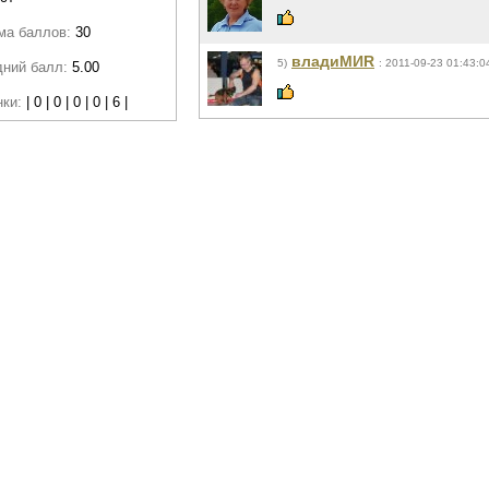
ма баллов:
30
владиМИR
5)
: 2011-09-23 01:43:0
дний балл:
5.00
нки:
| 0 | 0 | 0 | 0 | 6 |