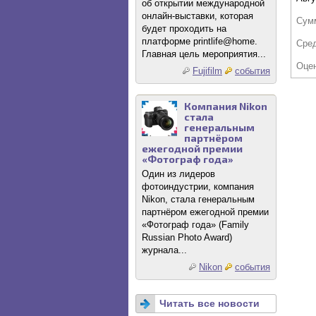
об открытии международной
онлайн-выставки, которая
Сум
будет проходить на
платформе printlife@home.
Сре
Главная цель мероприятия...
Оце
Fujifilm
события
Компания Nikon
стала
генеральным
партнёром
ежегодной премии
«Фотограф года»
Один из лидеров
фотоиндустрии, компания
Nikon, стала генеральным
партнёром ежегодной премии
«Фотограф года» (Family
Russian Photo Award)
журнала...
Nikon
события
Читать все новости