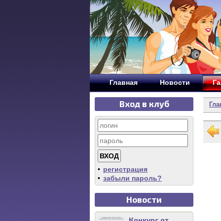
Главная
Новости
Га
Вход в клуб
Гла
•
регистрация
•
забыли пароль?
Новости
Конкурс от