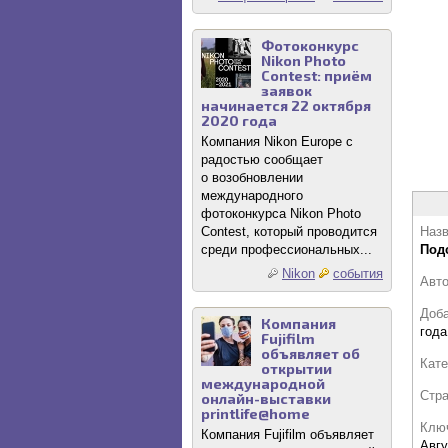
Фотоконкурс
Nikon Photo
Contest: приём
заявок
начинается 22 октября
2020 года
Компания Nikon Europe с
радостью сообщает
о возобновлении
международного
фотоконкурса Nikon Photo
Contest, который проводится
Назв
среди профессиональных...
Под
Nikon
события
Авт
Доб
Компания
года
Fujifilm
объявляет об
Кате
открытии
международной
Стр
онлайн-выставки
printlife@home
Клю
Компания Fujifilm объявляет
Авгу