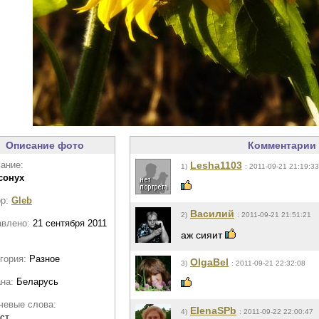
Описание фото
Комментарии 
ание:
Lesha1103
1)
: 2011-09-21 21:19:33
сонух
ор:
Gleb
Василий
2)
: 2011-09-21 21:51:21
авлено:
21 сентября 2011
аж сияит
гория:
Разное
OlgaBel
3)
: 2011-09-21 22:32:08
ана:
Беларусь
чевые слова:
ElenaSPb
4)
: 2011-09-22 22:00:47
ст