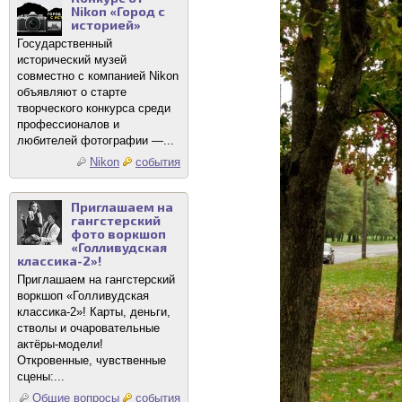
Nikon «Город с
историей»
Государственный
исторический музей
совместно с компанией Nikon
объявляют о старте
творческого конкурса среди
профессионалов и
любителей фотографии —...
Nikon
события
Приглашаем на
гангстерский
фото воркшоп
«Голливудская
классика-2»!
Приглашаем на гангстерский
воркшоп «Голливудская
классика-2»! Карты, деньги,
стволы и очаровательные
актёры-модели!
Откровенные, чувственные
сцены:...
Общие вопросы
события