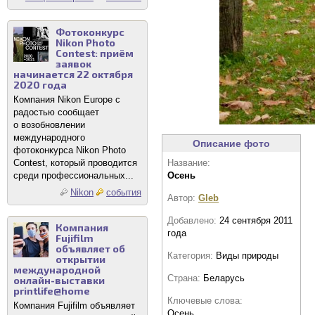
Фотоконкурс
Nikon Photo
Contest: приём
заявок
начинается 22 октября
2020 года
Компания Nikon Europe с
радостью сообщает
о возобновлении
международного
Описание фото
фотоконкурса Nikon Photo
Contest, который проводится
Название:
среди профессиональных...
Осень
Nikon
события
Автор:
Gleb
Добавлено:
24 сентября 2011
Компания
года
Fujifilm
объявляет об
Категория:
Виды природы
открытии
международной
Страна:
Беларусь
онлайн-выставки
printlife@home
Ключевые слова:
Компания Fujifilm объявляет
Осень