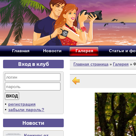
Главная
Новости
Галерея
Статьи и ф
Вход в клуб
Главная страница
»
Галерея
» Ф
•
регистрация
•
забыли пароль?
Новости
Конкурс от