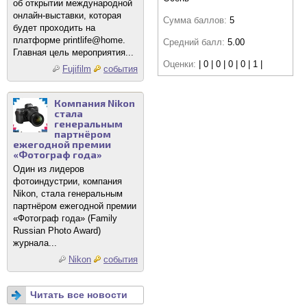
об открытии международной
онлайн-выставки, которая
Сумма баллов:
5
будет проходить на
платформе printlife@home.
Средний балл:
5.00
Главная цель мероприятия...
Оценки:
| 0 | 0 | 0 | 0 | 1 |
Fujifilm
события
Компания Nikon
стала
генеральным
партнёром
ежегодной премии
«Фотограф года»
Один из лидеров
фотоиндустрии, компания
Nikon, стала генеральным
партнёром ежегодной премии
«Фотограф года» (Family
Russian Photo Award)
журнала...
Nikon
события
Читать все новости