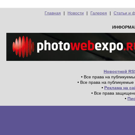
Главная
|
Новости
|
Галерея
|
Статьи и 
ИНФОРМА
Новостной RS
• Все права на публикуем
• Все права на публикуемые
•
Реклама на с
• Все права защищен
•
Пи