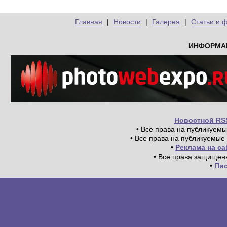
Главная
|
Новости
|
Галерея
|
Статьи и 
ИНФОРМА
Новостной RS
• Все права на публикуем
• Все права на публикуемые
•
Реклама на с
• Все права защищен
•
Пи