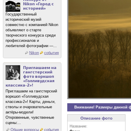
Nikon «Город с
историей»
Государственный
исторический музей
совместно с компанией Nikon
объявляют о старте
творческого конкурса среди
профессионалов и
любителей фотографии —...
Nikon
события
Приглашаем на
гангстерский
фото воркшоп
«Голливудская
классика-2»!
Приглашаем на гангстерский
воркшоп «Голливудская
классика-2»! Карты, деньги,
стволы и очаровательные
Внимание! Размеры данной 
актёры-модели!
Откровенные, чувственные
Описание фото
сцены:...
Название:
Общие вопросы
события