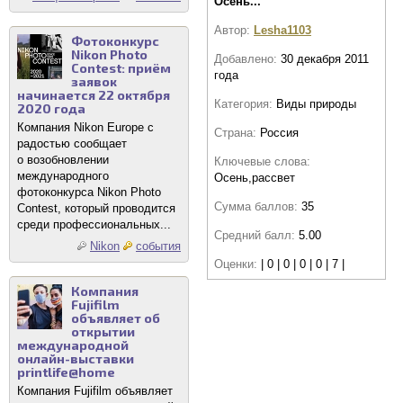
Осень...
Автор:
Lesha1103
Фотоконкурс
Nikon Photo
Добавлено:
30 декабря 2011
Contest: приём
года
заявок
начинается 22 октября
Категория:
Виды природы
2020 года
Компания Nikon Europe с
Страна:
Россия
радостью сообщает
о возобновлении
Ключевые слова:
международного
Осень,рассвет
фотоконкурса Nikon Photo
Сумма баллов:
35
Contest, который проводится
среди профессиональных...
Средний балл:
5.00
Nikon
события
Оценки:
| 0 | 0 | 0 | 0 | 7 |
Компания
Fujifilm
объявляет об
открытии
международной
онлайн-выставки
printlife@home
Компания Fujifilm объявляет