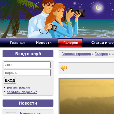
Главная
Новости
Галерея
Статьи и ф
Вход в клуб
Главная страница
»
Галерея
» Ф
•
регистрация
•
забыли пароль?
Новости
Конкурс от