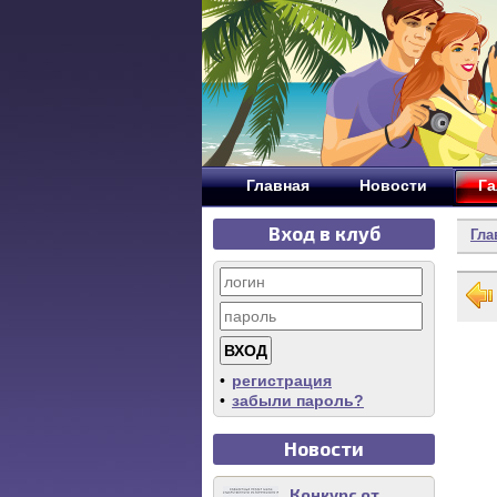
Главная
Новости
Га
Вход в клуб
Гла
•
регистрация
•
забыли пароль?
Новости
Конкурс от