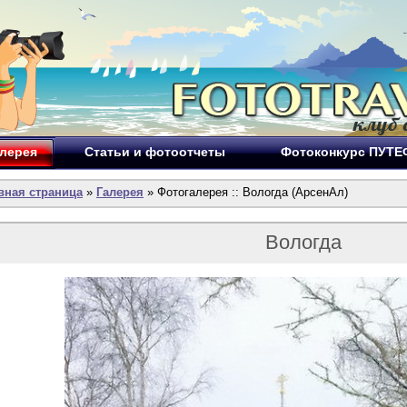
лерея
Статьи и фотоотчеты
Фотоконкурс ПУТ
вная страница
»
Галерея
» Фотогалерея :: Вологда (АрсенАл)
Вологда