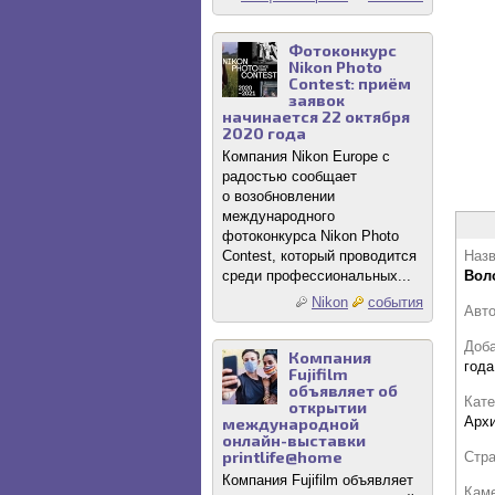
Фотоконкурс
Nikon Photo
Contest: приём
заявок
начинается 22 октября
2020 года
Компания Nikon Europe с
радостью сообщает
о возобновлении
международного
фотоконкурса Nikon Photo
Contest, который проводится
Назв
среди профессиональных...
Вол
Nikon
события
Авт
Доб
Компания
года
Fujifilm
объявляет об
Кате
открытии
Архи
международной
онлайн-выставки
printlife@home
Стр
Компания Fujifilm объявляет
Кам