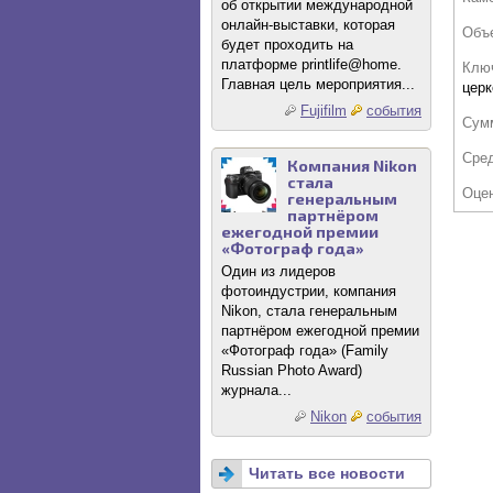
об открытии международной
онлайн-выставки, которая
Объ
будет проходить на
платформе printlife@home.
Клю
Главная цель мероприятия...
церк
Fujifilm
события
Сум
Сре
Компания Nikon
стала
Оце
генеральным
партнёром
ежегодной премии
«Фотограф года»
Один из лидеров
фотоиндустрии, компания
Nikon, стала генеральным
партнёром ежегодной премии
«Фотограф года» (Family
Russian Photo Award)
журнала...
Nikon
события
Читать все новости