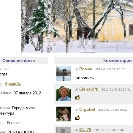
Описание фото
Комментарии 
ание:
Роман
1)
: 2012-01-07 22:26:15
огда
живопись
ор:
АрсенАл
ElenaSPb
2)
: 2012-01-07 23:52:51
авлено:
07 января 2012
гория:
Города мира.
OlgaBel
3)
: 2012-01-08 00:55:27
тектура
ана:
Россия
OL-79
4)
: 2012-01-08 16:02:36
ера:
PENTAX K20D