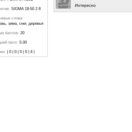
Интересно
ектив:
SIGMA 18-50 2.8
чевые слова:
овь, зима, снег, деревья
ма баллов:
20
дний балл:
5.00
нки:
| 0 | 0 | 0 | 0 | 4 |