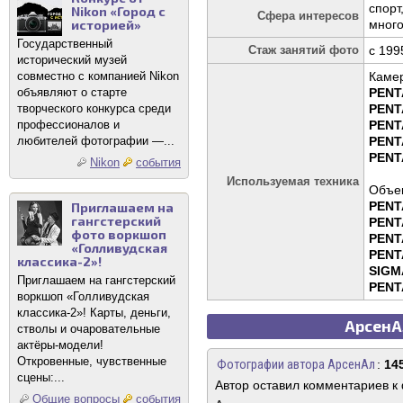
спорт
Nikon «Город с
Сфера интересов
историей»
много
Государственный
Стаж занятий фото
c 199
исторический музей
совместно с компанией Nikon
Каме
объявляют о старте
PENT
творческого конкурса среди
PENT
профессионалов и
PENT
любителей фотографии —...
PENT
PENT
Nikon
события
Используемая техника
Объек
PENT
Приглашаем на
гангстерский
PENTA
фото воркшоп
PENTA
«Голливудская
PENT
классика-2»!
SIGMA
Приглашаем на гангстерский
PENTA
воркшоп «Голливудская
классика-2»! Карты, деньги,
АрсенАл
стволы и очаровательные
актёры-модели!
Откровенные, чувственные
Фотографии автора АрсенАл
:
14
сцены:...
Автор оставил комментариев к
Общие вопросы
события