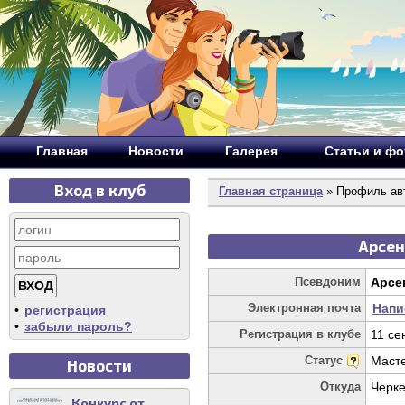
Главная
Новости
Галерея
Статьи и ф
Вход в клуб
Главная страница
» Профиль ав
Арсен
Псевдоним
Арсе
Электронная почта
Напи
•
регистрация
•
забыли пароль?
Регистрация в клубе
11 се
Статус
Маст
Новости
Откуда
Черке
Конкурс от