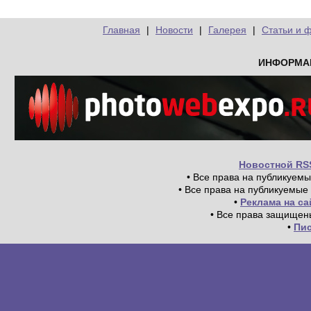
Главная
|
Новости
|
Галерея
|
Статьи и 
ИНФОРМА
Новостной RS
• Все права на публикуем
• Все права на публикуемые
•
Реклама на с
• Все права защищен
•
Пи