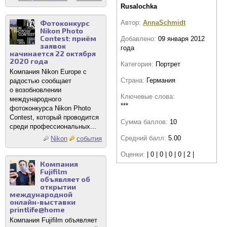
Rusalochka
Фотоконкурс
Автор:
AnnaSchmidt
Nikon Photo
Contest: приём
Добавлено:
09 января 2012
заявок
года
начинается 22 октября
2020 года
Категория:
Портрет
Компания Nikon Europe с
Страна:
Германия
радостью сообщает
о возобновлении
Ключевые слова:
международного
***
фотоконкурса Nikon Photo
Contest, который проводится
Сумма баллов:
10
среди профессиональных...
Средний балл:
5.00
Nikon
события
Оценки:
| 0 | 0 | 0 | 0 | 2 |
Компания
Fujifilm
объявляет об
открытии
международной
онлайн-выставки
printlife@home
Компания Fujifilm объявляет