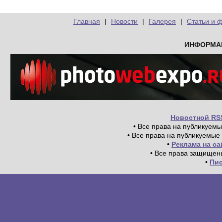
Главная
|
Новости
|
Галерея
|
Статьи и 
ИНФОРМА
Новостной RS
• Все права на публикуем
• Все права на публикуемые
•
Реклама на с
• Все права защищен
•
Пи