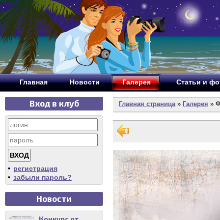
Главная
Новости
Галерея
Статьи и ф
Вход в клуб
Главная страница
»
Галерея
» Ф
•
регистрация
•
забыли пароль?
Новости
Конкурс от