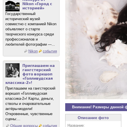
Nikon «Город с
историей»
Государственный
исторический музей
совместно с компанией Nikon
объявляют о старте
творческого конкурса среди
профессионалов и
любителей фотографии —...
Nikon
события
Приглашаем на
гангстерский
фото воркшоп
«Голливудская
классика-2»!
Приглашаем на гангстерский
воркшоп «Голливудская
классика-2»! Карты, деньги,
стволы и очаровательные
Внимание! Размеры данной 
актёры-модели!
Откровенные, чувственные
Описание фото
сцены:...
Название:
Общие вопросы
события