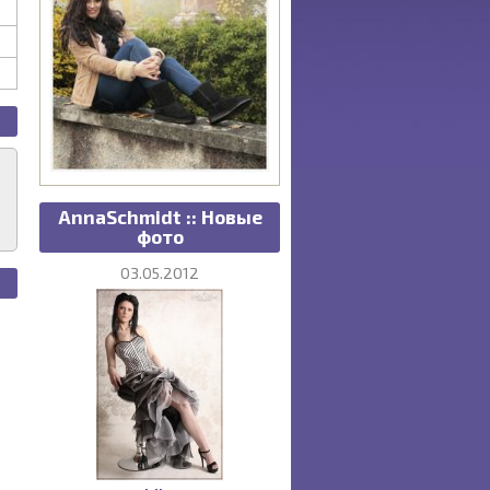
AnnaSchmidt :: Новые
фото
03.05.2012