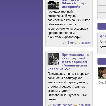
Nikon «Город с
историей»
Государственный
исторический музей
совместно с компанией Nikon
объявляют о старте
творческого конкурса среди
профессионалов и
Фот
любителей фотографии —...
Авт
Nikon
события
Авт
Приглашаем на
гангстерский
фото воркшоп
«Голливудская
классика-2»!
Приглашаем на гангстерский
воркшоп «Голливудская
классика-2»! Карты, деньги,
OlgaB
стволы и очаровательные
актёры-модели!
Откровенные, чувственные
сцены:...
Общие вопросы
события