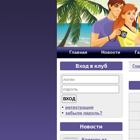
Главная
Новости
Га
Вход в клуб
Гла
•
регистрация
•
забыли пароль?
Новости
Конкурс от