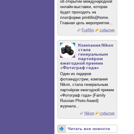
об открытии международной
онлайн-выставки, которая
будет проходить на
платформе printlife@home.
Главная цель мероприятия...
Fujifilm
события
Компания Nikon
стала
генеральным
партнёром
ежегодной премии
«Фотограф года»
Один из лидеров
фотоиндустрии, компания
Nikon, стала генеральным
партнёром ежегодной премии
«Фотограф года» (Family
Russian Photo Award)
журнала...
Nikon
события
Читать все новости