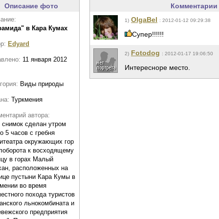
Описание фото
Комментарии 
ание:
OlgaBel
1)
: 2012-01-12 09:29:38
рамида" в Кара Кумах
Супер!!!!!!
ор:
Edyard
Fotodog
2)
: 2012-01-17 19:06:50
авлено:
11 января 2012
Интересноре место.
гория:
Виды природы
ана:
Туркмения
ентарий автора:
 снимок сделан утром
о 5 часов с гребня
итеатра окружающих гор
лоборота к восходящему
цу в горах Малый
ан, расположенных на
ице пустыни Кара Кумы в
мении во время
естного похода туристов
нского льнокомбината и
вежского предприятия