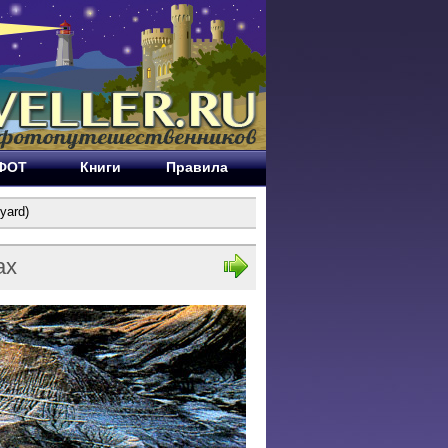
ЕФОТ
Книги
Правила
yard)
ах