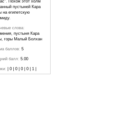
ас". Похож этот холм
анный пустыней Кара
 на египетскую
миду.
чевые слова:
мения, пустыня Кара
ы, горы Малый Болхан
ма баллов:
5
дний балл:
5.00
нки:
| 0 | 0 | 0 | 0 | 1 |