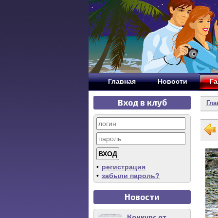
Главная
Новости
Га
Вход в клуб
Гла
•
регистрация
•
забыли пароль?
Новости
Конкурс от