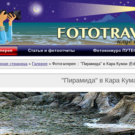
лерея
Статьи и фотоотчеты
Фотоконкурс ПУТ
вная страница
»
Галерея
» Фотогалерея :: "Пирамида" в Кара Кумах (Ed
"Пирамида" в Кара Кум