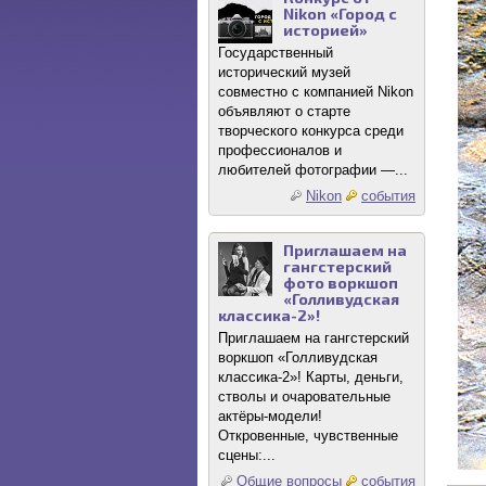
Nikon «Город с
историей»
Государственный
исторический музей
совместно с компанией Nikon
объявляют о старте
творческого конкурса среди
профессионалов и
любителей фотографии —...
Nikon
события
Приглашаем на
гангстерский
фото воркшоп
«Голливудская
классика-2»!
Приглашаем на гангстерский
воркшоп «Голливудская
классика-2»! Карты, деньги,
стволы и очаровательные
актёры-модели!
Откровенные, чувственные
сцены:...
Общие вопросы
события