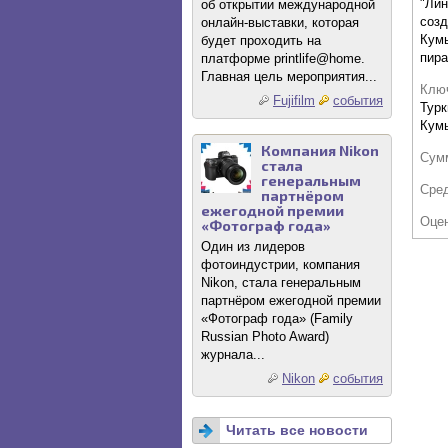
"Лин
об открытии международной
созд
онлайн-выставки, которая
Кумы
будет проходить на
пира
платформе printlife@home.
Главная цель мероприятия...
Клю
Fujifilm
события
Турк
Кум
Компания Nikon
Сум
стала
генеральным
Сре
партнёром
ежегодной премии
Оце
«Фотограф года»
Один из лидеров
фотоиндустрии, компания
Nikon, стала генеральным
партнёром ежегодной премии
«Фотограф года» (Family
Russian Photo Award)
журнала...
Nikon
события
Читать все новости