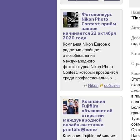
Назв
Фотоконкурс
"Пи
Nikon Photo
Contest: приём
заявок
Авт
начинается 22 октября
2020 года
Доб
года
Компания Nikon Europe с
радостью сообщает
Кате
о возобновлении
международного
Стр
фотоконкурса Nikon Photo
Contest, который проводится
Комм
среди профессиональных...
Этот
окол
Nikon
события
амф
в по
Компания
солн
Fujifilm
Болх
объявляет об
гран
открытии
Турк
международной
онлайн-выставки
совм
printlife@home
Орша
Пане
Компания Fujifilm объявляет