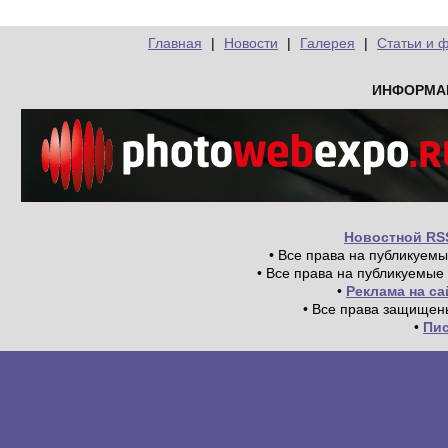
Главная
|
Новости
|
Галерея
|
Статьи и 
ИНФОРМА
Новостной RS
• Все права на публикуем
• Все права на публикуемые
•
Реклама на с
• Все права защищен
•
Пи