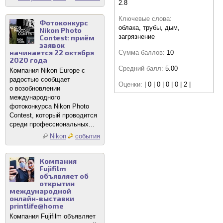
2.8
Ключевые слова:
Фотоконкурс
облака, трубы, дым,
Nikon Photo
загрязнение
Contest: приём
заявок
начинается 22 октября
Сумма баллов:
10
2020 года
Средний балл:
5.00
Компания Nikon Europe с
радостью сообщает
Оценки:
| 0 | 0 | 0 | 0 | 2 |
о возобновлении
международного
фотоконкурса Nikon Photo
Contest, который проводится
среди профессиональных...
Nikon
события
Компания
Fujifilm
объявляет об
открытии
международной
онлайн-выставки
printlife@home
Компания Fujifilm объявляет