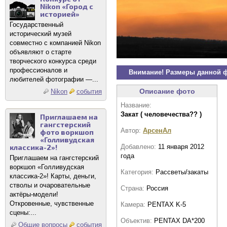
Nikon «Город с
историей»
Государственный
исторический музей
совместно с компанией Nikon
объявляют о старте
творческого конкурса среди
профессионалов и
Внимание! Размеры данной 
любителей фотографии —...
Описание фото
Nikon
события
Название:
Закат ( человечества?? )
Приглашаем на
гангстерский
Автор:
АрсенАл
фото воркшоп
«Голливудская
Добавлено:
11 января 2012
классика-2»!
года
Приглашаем на гангстерский
воркшоп «Голливудская
Категория:
Рассветы/закаты
классика-2»! Карты, деньги,
стволы и очаровательные
Страна:
Россия
актёры-модели!
Откровенные, чувственные
Камера:
PENTAX K-5
сцены:...
Объектив:
PENTAX DA*200
Общие вопросы
события