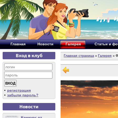
Главная
Новости
Галерея
Статьи и ф
Вход в клуб
Главная страница
»
Галерея
» Ф
•
регистрация
•
забыли пароль?
Новости
Конкурс от