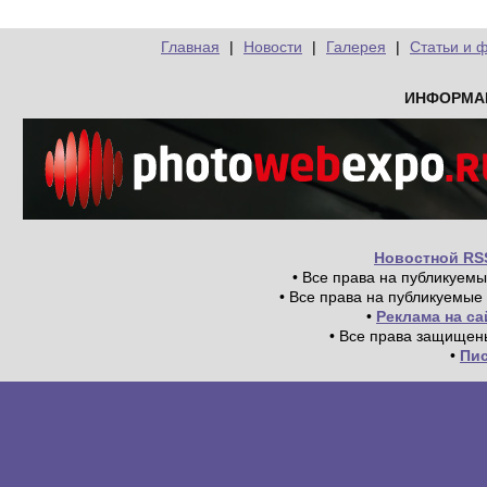
Главная
|
Новости
|
Галерея
|
Статьи и 
ИНФОРМА
Новостной RS
• Все права на публикуем
• Все права на публикуемые
•
Реклама на с
• Все права защищен
•
Пи