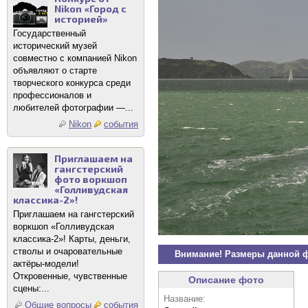
Nikon «Город с
историей»
Государственный
исторический музей
совместно с компанией Nikon
объявляют о старте
творческого конкурса среди
профессионалов и
любителей фотографии —...
Nikon
события
Приглашаем на
гангстерский
фото воркшоп
«Голливудская
классика-2»!
Приглашаем на гангстерский
воркшоп «Голливудская
классика-2»! Карты, деньги,
стволы и очаровательные
Внимание! Размеры данной 
актёры-модели!
Откровенные, чувственные
Описание фото
сцены:...
Название:
Общие вопросы
события