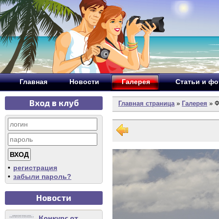
Главная
Новости
Галерея
Статьи и ф
Вход в клуб
Главная страница
»
Галерея
» Ф
•
регистрация
•
забыли пароль?
Новости
Конкурс от