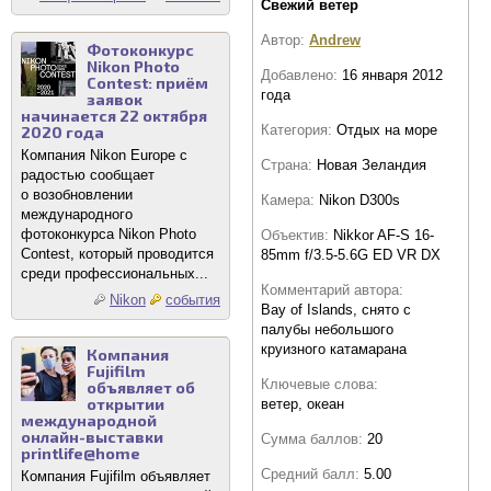
Свежий ветер
Автор:
Andrew
Фотоконкурс
Nikon Photo
Добавлено:
16 января 2012
Contest: приём
года
заявок
начинается 22 октября
Категория:
Отдых на море
2020 года
Компания Nikon Europe с
Страна:
Новая Зеландия
радостью сообщает
о возобновлении
Камера:
Nikon D300s
международного
фотоконкурса Nikon Photo
Объектив:
Nikkor AF-S 16-
Contest, который проводится
85mm f/3.5-5.6G ED VR DX
среди профессиональных...
Комментарий автора:
Nikon
события
Bay of Islands, снято с
палубы небольшого
круизного катамарана
Компания
Fujifilm
Ключевые слова:
объявляет об
открытии
ветер, океан
международной
онлайн-выставки
Сумма баллов:
20
printlife@home
Средний балл:
5.00
Компания Fujifilm объявляет