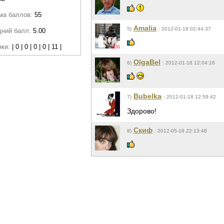
ма баллов:
55
Amalia
5)
: 2012-01-18 02:44:37
дний балл:
5.00
нки:
| 0 | 0 | 0 | 0 | 11 |
OlgaBel
6)
: 2012-01-18 12:04:16
Bubelka
7)
: 2012-01-18 12:59:42
Здорово!
Скиф
8)
: 2012-05-18 22:13:48