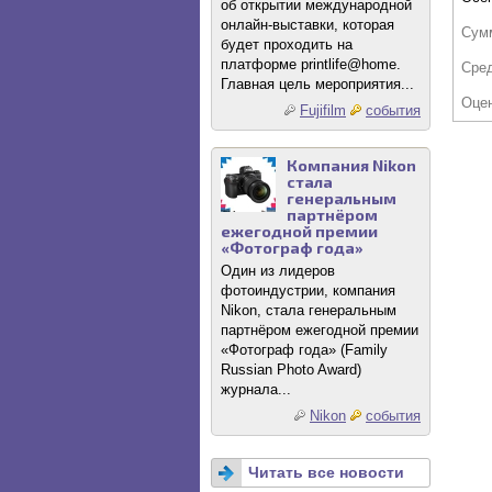
об открытии международной
онлайн-выставки, которая
Сум
будет проходить на
платформе printlife@home.
Сре
Главная цель мероприятия...
Оце
Fujifilm
события
Компания Nikon
стала
генеральным
партнёром
ежегодной премии
«Фотограф года»
Один из лидеров
фотоиндустрии, компания
Nikon, стала генеральным
партнёром ежегодной премии
«Фотограф года» (Family
Russian Photo Award)
журнала...
Nikon
события
Читать все новости