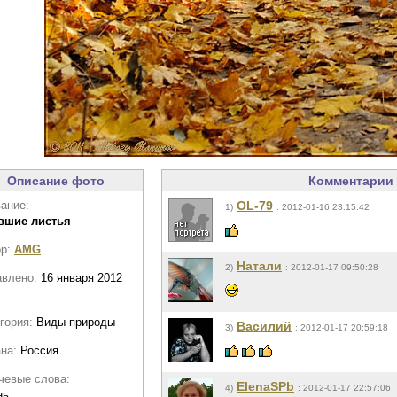
Описание фото
Комментарии 
ание:
OL-79
1)
: 2012-01-16 23:15:42
вшие листья
ор:
AMG
Натали
2)
: 2012-01-17 09:50:28
авлено:
16 января 2012
гория:
Виды природы
Василий
3)
: 2012-01-17 20:59:18
ана:
Россия
чевые слова:
ElenaSPb
4)
: 2012-01-17 22:57:06
нь