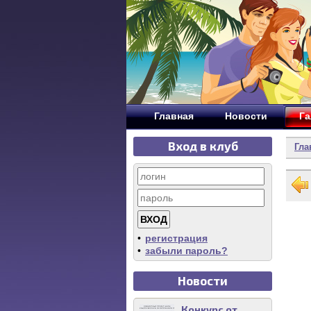
Главная
Новости
Га
Вход в клуб
Гла
•
регистрация
•
забыли пароль?
Новости
Конкурс от