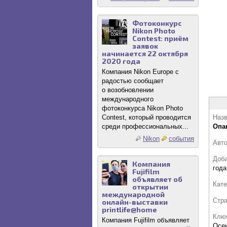
Фотоконкурс
Nikon Photo
Contest: приём
заявок
начинается 22 октября
2020 года
Компания Nikon Europe с
радостью сообщает
о возобновлении
международного
фотоконкурса Nikon Photo
Contest, который проводится
Назв
среди профессиональных...
Опа
Nikon
события
Авт
Доб
Компания
года
Fujifilm
объявляет об
Кате
открытии
международной
Стр
онлайн-выставки
printlife@home
Клю
Компания Fujifilm объявляет
Осе