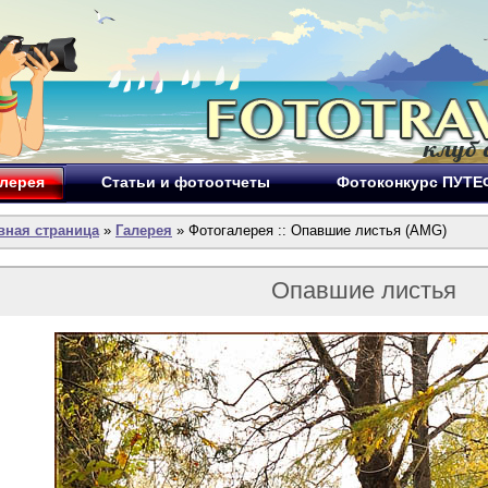
лерея
Статьи и фотоотчеты
Фотоконкурс ПУТ
вная страница
»
Галерея
» Фотогалерея :: Опавшие листья (AMG)
Опавшие листья