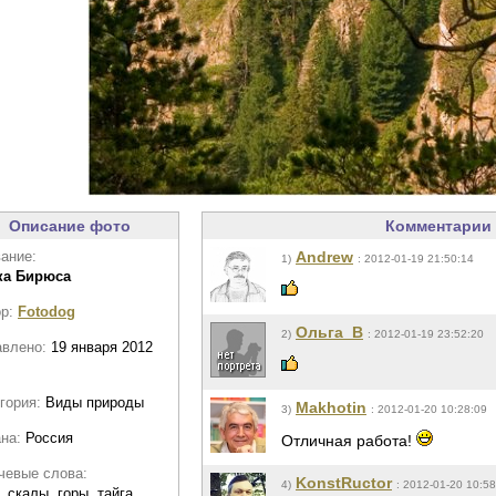
Описание фото
Комментарии 
ание:
Andrew
1)
: 2012-01-19 21:50:14
ка Бирюса
ор:
Fotodog
Ольга_В
2)
: 2012-01-19 23:52:20
авлено:
19 января 2012
гория:
Виды природы
Makhotin
3)
: 2012-01-20 10:28:09
ана:
Россия
Отличная работа!
чевые слова:
KonstRuctor
4)
: 2012-01-20 10:58
, скалы, горы, тайга