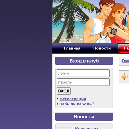
Главная
Новости
Га
Вход в клуб
Гла
•
регистрация
•
забыли пароль?
Новости
Конкурс от