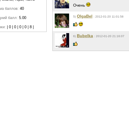
Очень
ма баллов:
40
OlgaBel
5)
: 2012-01-20 11:01:58
дний балл:
5.00
нки:
| 0 | 0 | 0 | 0 | 8 |
Bubelka
6)
: 2012-01-20 21:16:07