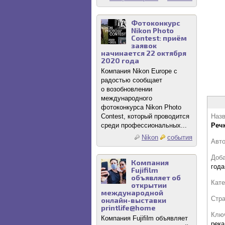
Фотоконкурс
Nikon Photo
Contest: приём
заявок
начинается 22 октября
2020 года
Компания Nikon Europe с
радостью сообщает
о возобновлении
международного
фотоконкурса Nikon Photo
Contest, который проводится
Назв
среди профессиональных...
Реч
Nikon
события
Авт
Доб
Компания
года
Fujifilm
объявляет об
Кате
открытии
международной
Стр
онлайн-выставки
printlife@home
Клю
Компания Fujifilm объявляет
река