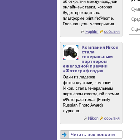
об открытии международной
онлайн-выставки, которая
Сум
будет проходить на
платформе printlife@home.
Сре
Главная цель мероприятия...
Оце
Fujifilm
события
Компания Nikon
стала
генеральным
партнёром
ежегодной премии
«Фотограф года»
Один из лидеров
фотоиндустрии, компания
Nikon, стала генеральным
партнёром ежегодной премии
«Фотограф года» (Family
Russian Photo Award)
журнала...
Nikon
события
Читать все новости