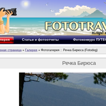
лерея
Статьи и фотоотчеты
Фотоконкурс ПУТ
вная страница
»
Галерея
» Фотогалерея :: Речка Бирюса (Fotodog)
Речка Бирюса