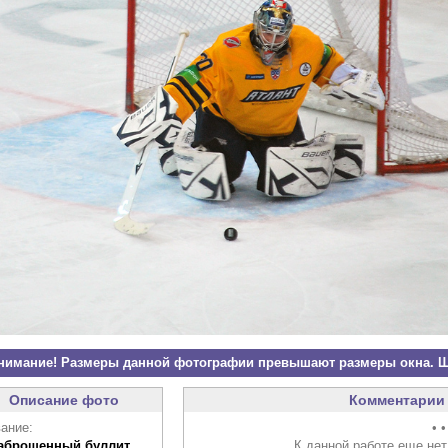
нимание! Размеры данной фотографии превышают размеры окна. Щ
Описание фото
Комментарии 
ание:
• •
заброшенный буллит
К данной работе еще нет