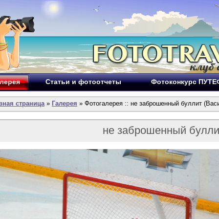
лерея
Статьи и фотоотчеты
Фотоконкурс ПУТ
вная страница
»
Галерея
» Фотогалерея :: не заброшенный буллит (Вас
не заброшенный булли