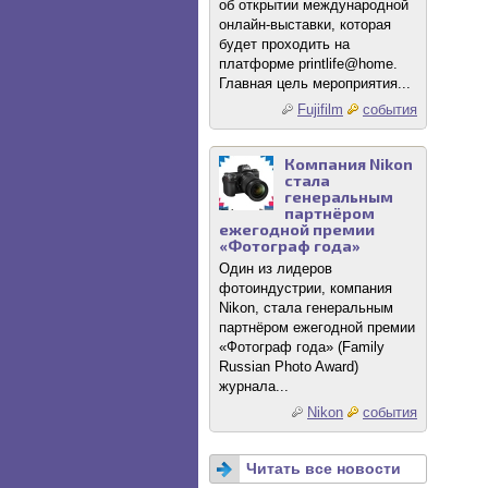
об открытии международной
онлайн-выставки, которая
будет проходить на
платформе printlife@home.
Главная цель мероприятия...
Fujifilm
события
Компания Nikon
стала
генеральным
партнёром
ежегодной премии
«Фотограф года»
Один из лидеров
фотоиндустрии, компания
Nikon, стала генеральным
партнёром ежегодной премии
«Фотограф года» (Family
Russian Photo Award)
журнала...
Nikon
события
Читать все новости