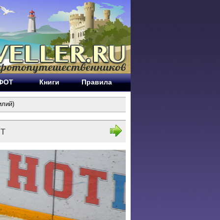
ЕФОТ
Книги
Правила
илий)
т