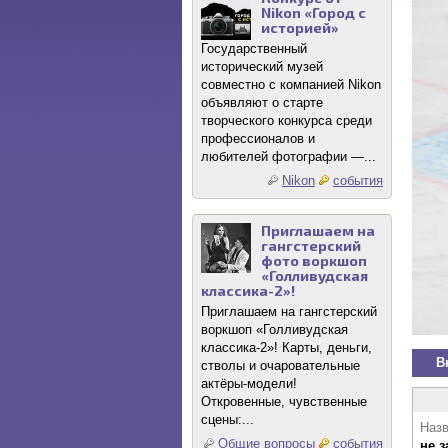
Nikon «Город с
историей»
Государственный
исторический музей
совместно с компанией Nikon
объявляют о старте
творческого конкурса среди
профессионалов и
любителей фотографии —...
Nikon
события
Приглашаем на
гангстерский
фото воркшоп
«Голливудская
классика-2»!
Приглашаем на гангстерский
воркшоп «Голливудская
классика-2»! Карты, деньги,
В
стволы и очаровательные
актёры-модели!
Откровенные, чувственные
сцены:...
Назв
Общие вопросы
события
не 