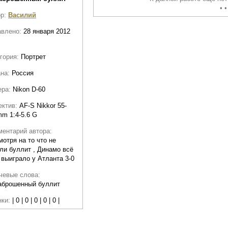
• •
ор:
Василий
авлено:
28 января 2012
гория:
Портрет
ана:
Россия
ера:
Nikon D-60
ектив:
AF-S Nikkor 55-
m 1:4-5.6 G
ентарий автора:
мотря на то что не
ли буллит , Динамо всё
 выиграло у Атланта 3-0
чевые слова:
аброшенный буллит
нки:
| 0 | 0 | 0 | 0 | 0 |