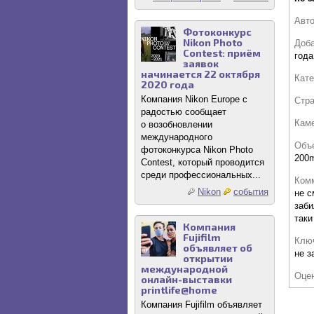
Авт
Фотоконкурс
Nikon Photo
Доб
Contest: приём
года
заявок
начинается 22 октября
Кате
2020 года
Компания Nikon Europe с
Стр
радостью сообщает
Кам
о возобновлении
международного
Объ
фотоконкурса Nikon Photo
200m
Contest, который проводится
среди профессиональных...
Комм
Nikon
события
не с
заби
таки
Компания
Fujifilm
Клю
объявляет об
не з
открытии
международной
Оце
онлайн-выставки
printlife@home
Компания Fujifilm объявляет