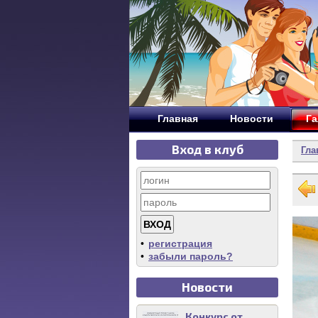
Главная
Новости
Га
Вход в клуб
Гла
•
регистрация
•
забыли пароль?
Новости
Конкурс от