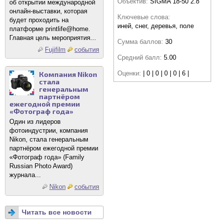
Объектив:
SIGMA 18-50 2.8
об открытии международной
онлайн-выставки, которая
Ключевые слова:
будет проходить на
иней, снег, деревья, поле
платформе printlife@home.
Главная цель мероприятия...
Сумма баллов:
30
Fujifilm
события
Средний балл:
5.00
Оценки:
| 0 | 0 | 0 | 0 | 6 |
Компания Nikon
стала
генеральным
партнёром
ежегодной премии
«Фотограф года»
Один из лидеров
фотоиндустрии, компания
Nikon, стала генеральным
партнёром ежегодной премии
«Фотограф года» (Family
Russian Photo Award)
журнала...
Nikon
события
Читать все новости