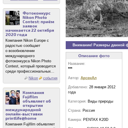
Фотоконкурс
Nikon Photo
Contest: приём
заявок
начинается 22 октября
2020 года
Компания Nikon Europe с
Внимание! Размеры данной 
радостью сообщает
о возобновлении
Описание фото
международного
фотоконкурса Nikon Photo
Название:
Contest, который проводится
***
среди профессиональных...
Автор:
АрсенАл
Nikon
события
Добавлено:
28 января 2012
года
Компания
Fujifilm
объявляет об
Категория:
Виды природы
открытии
международной
Страна:
Россия
онлайн-выставки
printlife@home
Камера:
PENTAX K20D
Компания Fujifilm объявляет