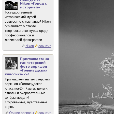
Nikon «Город с
историей»
Государственный
исторический музей
совместно с компанией Nikon
объявляют о старте
творческого конкурса среди
профессионалов и
любителей фотографии —...
Nikon
события
Приглашаем на
гангстерский
фото воркшоп
«Голливудская
классика-2»!
Приглашаем на гангстерский
воркшоп «Голливудская
классика-2»! Карты, деньги,
стволы и очаровательные
актёры-модели!
Откровенные, чувственные
сцены:...
Общие вопросы
события