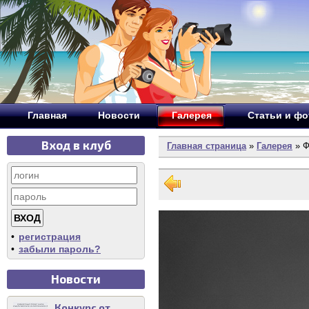
Главная
Новости
Галерея
Статьи и ф
Вход в клуб
Главная страница
»
Галерея
» Ф
•
регистрация
•
забыли пароль?
Новости
Конкурс от