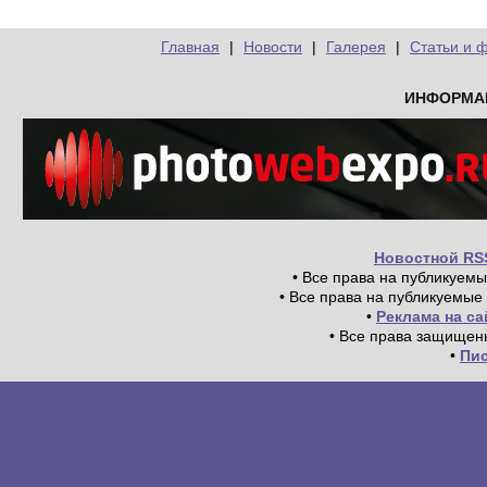
Главная
|
Новости
|
Галерея
|
Статьи и 
ИНФОРМА
Новостной RS
• Все права на публикуем
• Все права на публикуемые
•
Реклама на с
• Все права защищен
•
Пи