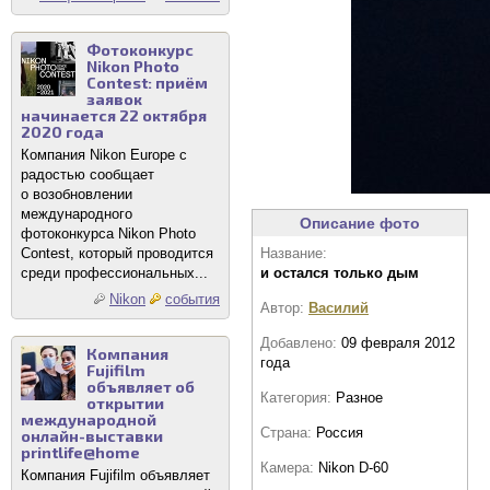
Фотоконкурс
Nikon Photo
Contest: приём
заявок
начинается 22 октября
2020 года
Компания Nikon Europe с
радостью сообщает
о возобновлении
международного
Описание фото
фотоконкурса Nikon Photo
Contest, который проводится
Название:
среди профессиональных...
и остался только дым
Nikon
события
Автор:
Василий
Добавлено:
09 февраля 2012
Компания
года
Fujifilm
объявляет об
Категория:
Разное
открытии
международной
Страна:
Россия
онлайн-выставки
printlife@home
Камера:
Nikon D-60
Компания Fujifilm объявляет