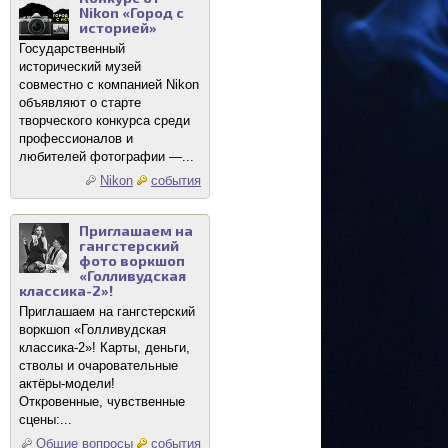
Nikon «Город с
историей»
Государственный
исторический музей
совместно с компанией Nikon
объявляют о старте
творческого конкурса среди
профессионалов и
любителей фотографии —...
Nikon
события
Приглашаем на
гангстерский
фото воркшоп
«Голливудская
классика-2»!
Приглашаем на гангстерский
воркшоп «Голливудская
классика-2»! Карты, деньги,
стволы и очаровательные
актёры-модели!
Откровенные, чувственные
сцены:...
Общие вопросы
события