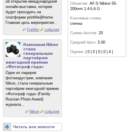
об открытии международной
Объектив:
AF-S Nikkor 55-
онлайн-выставки, которая
200mm 1:4-5.6 G
будет проходить на
платформе printlife@home.
Ключевые слова:
Главная цель мероприятия...
спичка
Fujifilm
события
Сумма баллов:
20
Средний балл:
5.00
Компания Nikon
стала
Оценки:
| 0 | 0 | 0 | 0 | 4 |
генеральным
партнёром
ежегодной премии
«Фотограф года»
Один из лидеров
фотоиндустрии, компания
Nikon, стала генеральным
партнёром ежегодной премии
«Фотограф года» (Family
Russian Photo Award)
журнала...
Nikon
события
Читать все новости