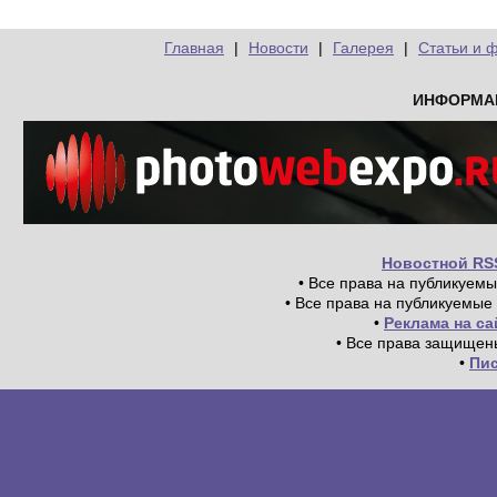
Главная
|
Новости
|
Галерея
|
Статьи и 
ИНФОРМА
Новостной RS
• Все права на публикуем
• Все права на публикуемые
•
Реклама на с
• Все права защищен
•
Пи