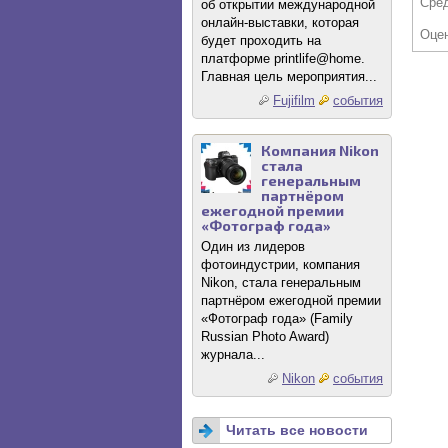
Сре
об открытии международной
онлайн-выставки, которая
Оце
будет проходить на
платформе printlife@home.
Главная цель мероприятия...
Fujifilm
события
Компания Nikon
стала
генеральным
партнёром
ежегодной премии
«Фотограф года»
Один из лидеров
фотоиндустрии, компания
Nikon, стала генеральным
партнёром ежегодной премии
«Фотограф года» (Family
Russian Photo Award)
журнала...
Nikon
события
Читать все новости