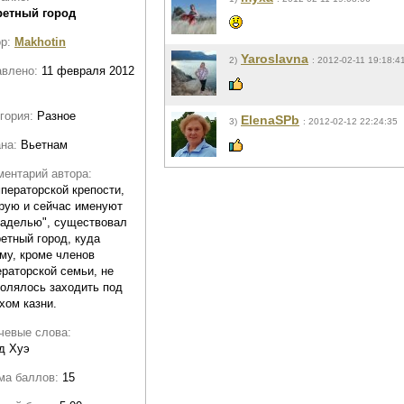
ретный город
ор:
Makhotin
Yaroslavna
2)
: 2012-02-11 19:18:4
авлено:
11 февраля 2012
гория:
Разное
ElenaSPb
3)
: 2012-02-12 22:24:35
ана:
Вьетнам
ентарий автора:
ператорской крепости,
рую и сейчас именуют
таделью", существовал
етный город, куда
му, кроме членов
раторской семьи, не
олялось заходить под
хом казни.
чевые слова:
д Хуэ
ма баллов:
15