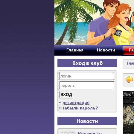
Главная
Новости
Га
Вход в клуб
Гла
•
регистрация
•
забыли пароль?
Новости
Конкурс от