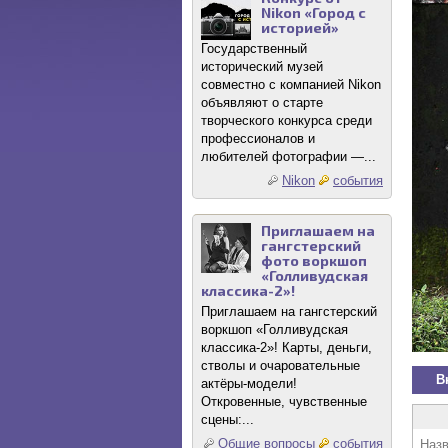
Nikon «Город с
историей»
Государственный
исторический музей
совместно с компанией Nikon
объявляют о старте
творческого конкурса среди
профессионалов и
любителей фотографии —...
Nikon
события
Приглашаем на
гангстерский
фото воркшоп
«Голливудская
классика-2»!
Приглашаем на гангстерский
воркшоп «Голливудская
классика-2»! Карты, деньги,
стволы и очаровательные
В
актёры-модели!
Откровенные, чувственные
сцены:...
Общие вопросы
события
Назв