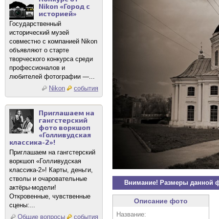
Nikon «Город с
историей»
Государственный
исторический музей
совместно с компанией Nikon
объявляют о старте
творческого конкурса среди
профессионалов и
любителей фотографии —...
Nikon
события
Приглашаем на
гангстерский
фото воркшоп
«Голливудская
классика-2»!
Приглашаем на гангстерский
воркшоп «Голливудская
классика-2»! Карты, деньги,
стволы и очаровательные
Внимание! Размеры данной 
актёры-модели!
Откровенные, чувственные
Описание фото
сцены:...
Название:
Общие вопросы
события