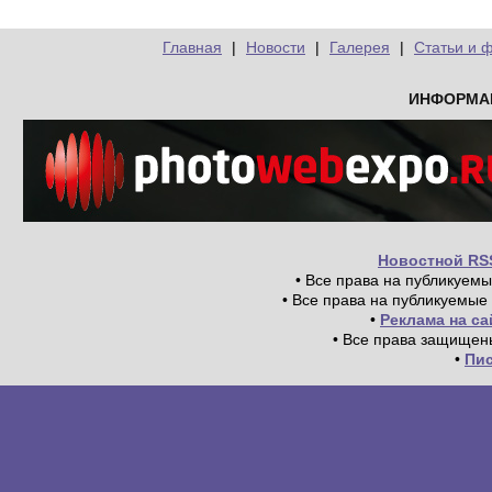
Главная
|
Новости
|
Галерея
|
Статьи и 
ИНФОРМА
Новостной RS
• Все права на публикуем
• Все права на публикуемые
•
Реклама на с
• Все права защищен
•
Пи