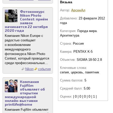
Вязьма
Автор:
АрсенАл
Фотоконкурс
Nikon Photo
Добавлено:
23 февраля 2012
Contest: приём
заявок
года
начинается 22 октября
2020 года
Категория:
Города мира.
Архитектура
Компания Nikon Europe с
радостью сообщает
Страна:
Россия
о возобновлении
международного
Камера:
PENTAX K-5
фотоконкурса Nikon Photo
Contest, который проводится
Объектив:
SIGMA 18-50 2.8
среди профессиональных...
Ключевые слова:
Nikon
события
сепия, церковь, памятник
Сумма баллов:
5
Компания
Fujifilm
Средний балл:
5.00
объявляет об
открытии
международной
Оценки:
| 0 | 0 | 0 | 0 | 1 |
онлайн-выставки
printlife@home
Компания Fujifilm объявляет