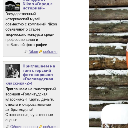
Nikon «Город с
историей»
Государственный
исторический музей
совместно с компанией Nikon
объявляют о старте
творческого конкурса среди
профессионалов и
любителей фотографии —...
Nikon
события
Приглашаем на
гангстерский
фото воркшоп
«Голливудская
классика-2»!
Приглашаем на гангстерский
воркшоп «Голливудская
классика-2»! Карты, деньги,
стволы и очаровательные
актёры-модели!
Откровенные, чувственные
сцены:...
Общие вопросы
события