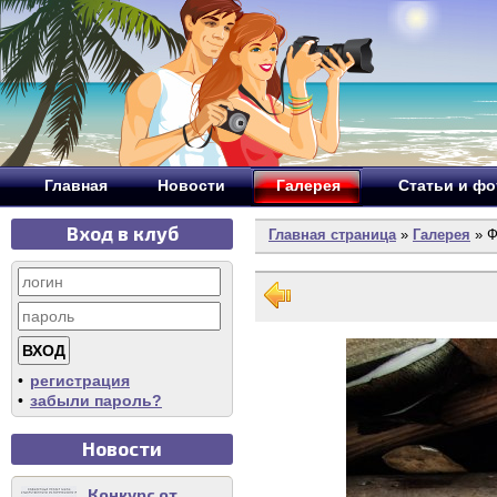
Главная
Новости
Галерея
Статьи и ф
Вход в клуб
Главная страница
»
Галерея
» Ф
•
регистрация
•
забыли пароль?
Новости
Конкурс от