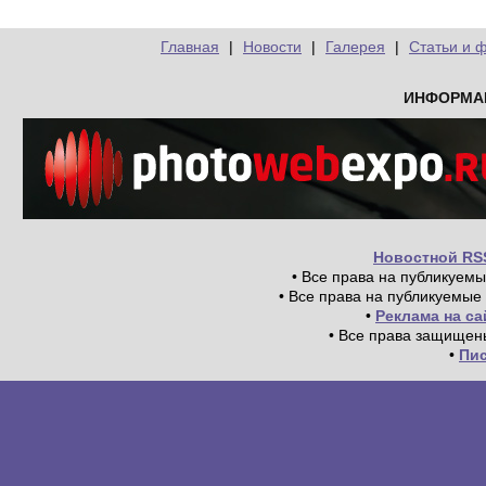
Главная
|
Новости
|
Галерея
|
Статьи и 
ИНФОРМА
Новостной RS
• Все права на публикуем
• Все права на публикуемые
•
Реклама на с
• Все права защищен
•
Пи