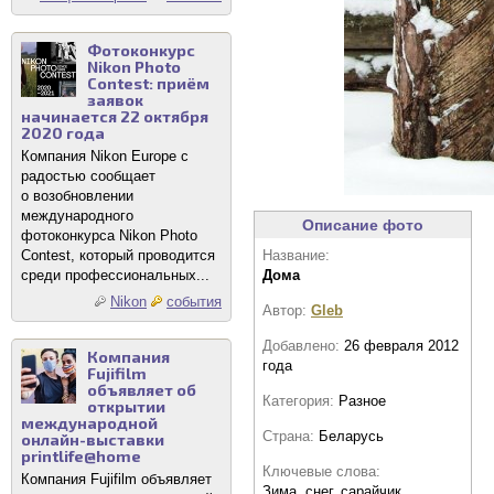
Фотоконкурс
Nikon Photo
Contest: приём
заявок
начинается 22 октября
2020 года
Компания Nikon Europe с
радостью сообщает
о возобновлении
международного
Описание фото
фотоконкурса Nikon Photo
Contest, который проводится
Название:
среди профессиональных...
Дома
Nikon
события
Автор:
Gleb
Добавлено:
26 февраля 2012
Компания
года
Fujifilm
объявляет об
Категория:
Разное
открытии
международной
Страна:
Беларусь
онлайн-выставки
printlife@home
Ключевые слова:
Компания Fujifilm объявляет
Зима, снег, сарайчик.