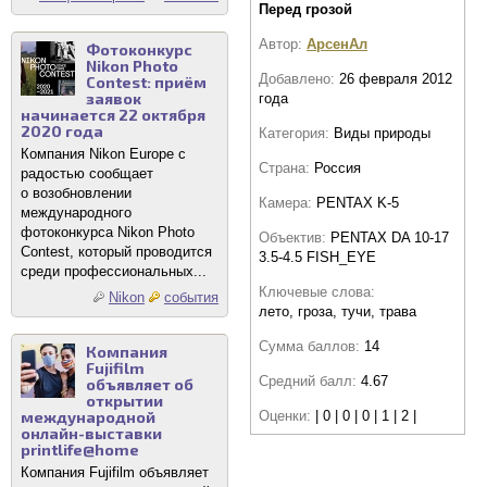
Перед грозой
Автор:
АрсенАл
Фотоконкурс
Nikon Photo
Добавлено:
26 февраля 2012
Contest: приём
заявок
года
начинается 22 октября
2020 года
Категория:
Виды природы
Компания Nikon Europe с
Страна:
Россия
радостью сообщает
о возобновлении
Камера:
PENTAX K-5
международного
фотоконкурса Nikon Photo
Объектив:
PENTAX DA 10-17
Contest, который проводится
3.5-4.5 FISH_EYE
среди профессиональных...
Ключевые слова:
Nikon
события
лето, гроза, тучи, трава
Сумма баллов:
14
Компания
Fujifilm
Средний балл:
4.67
объявляет об
открытии
международной
Оценки:
| 0 | 0 | 0 | 1 | 2 |
онлайн-выставки
printlife@home
Компания Fujifilm объявляет