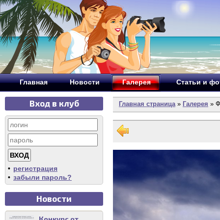
Главная
Новости
Галерея
Статьи и ф
Вход в клуб
Главная страница
»
Галерея
» Ф
•
регистрация
•
забыли пароль?
Новости
Конкурс от