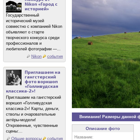
Nikon «Город с
историей»
Государственный
исторический музей
совместно с компанией Nikon
объявляют о старте
творческого конкурса среди
профессионалов и
любителей фотографии —...
Nikon
события
Приглашаем на
гангстерский
фото воркшоп
«Голливудская
классика-2»!
Приглашаем на гангстерский
воркшоп «Голливудская
классика-2»! Карты, деньги,
стволы и очаровательные
Внимание! Размеры данной 
актёры-модели!
Откровенные, чувственные
Описание фото
сцены:...
Название:
Общие вопросы
события