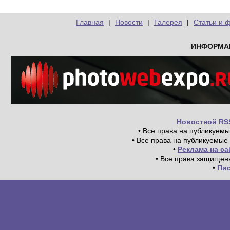
Главная
|
Новости
|
Галерея
|
Статьи и 
ИНФОРМА
Новостной RS
• Все права на публикуем
• Все права на публикуемые
•
Реклама на с
• Все права защищен
•
Пи