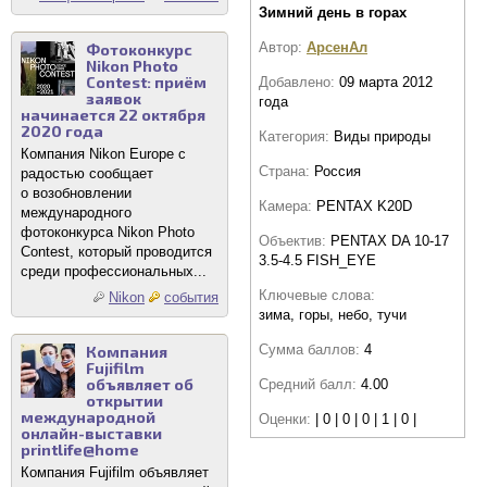
Зимний день в горах
Автор:
АрсенАл
Фотоконкурс
Nikon Photo
Contest: приём
Добавлено:
09 марта 2012
заявок
года
начинается 22 октября
2020 года
Категория:
Виды природы
Компания Nikon Europe с
Страна:
Россия
радостью сообщает
о возобновлении
Камера:
PENTAX K20D
международного
фотоконкурса Nikon Photo
Объектив:
PENTAX DA 10-17
Contest, который проводится
3.5-4.5 FISH_EYE
среди профессиональных...
Ключевые слова:
Nikon
события
зима, горы, небо, тучи
Сумма баллов:
4
Компания
Fujifilm
объявляет об
Средний балл:
4.00
открытии
международной
Оценки:
| 0 | 0 | 0 | 1 | 0 |
онлайн-выставки
printlife@home
Компания Fujifilm объявляет