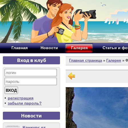
Главная
Новости
Галерея
Статьи и ф
Вход в клуб
Главная страница
»
Галерея
» Ф
•
регистрация
•
забыли пароль?
Новости
Конкурс от