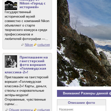
Nikon «Город с
историей»
Государственный
исторический музей
совместно с компанией Nikon
объявляют о старте
творческого конкурса среди
профессионалов и
любителей фотографии —...
Nikon
события
Приглашаем на
гангстерский
фото воркшоп
«Голливудская
классика-2»!
Приглашаем на гангстерский
воркшоп «Голливудская
классика-2»! Карты, деньги,
стволы и очаровательные
Внимание! Размеры данной 
актёры-модели!
Откровенные, чувственные
Описание фото
сцены:...
Название:
Общие вопросы
события