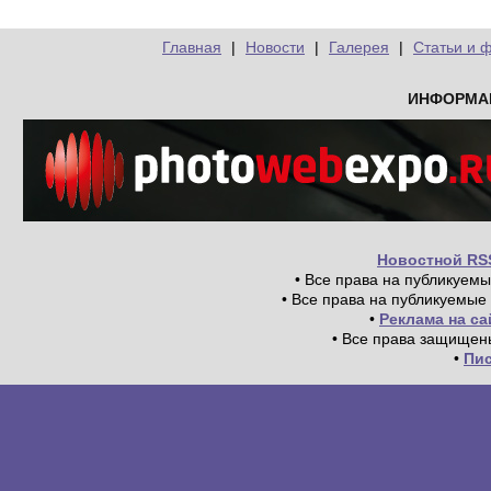
Главная
|
Новости
|
Галерея
|
Статьи и 
ИНФОРМА
Новостной RS
• Все права на публикуем
• Все права на публикуемые
•
Реклама на с
• Все права защищен
•
Пи