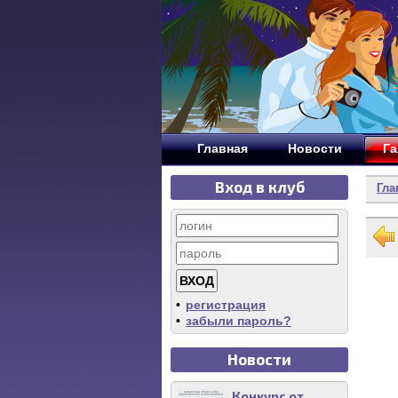
Главная
Новости
Га
Вход в клуб
Гла
•
регистрация
•
забыли пароль?
Новости
Конкурс от