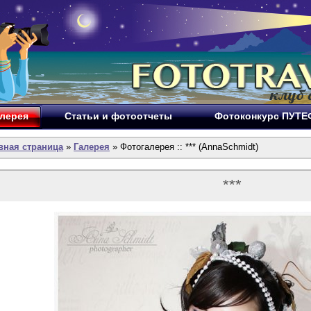
лерея
Статьи и фотоотчеты
Фотоконкурс ПУТ
вная страница
»
Галерея
» Фотогалерея :: *** (AnnaSchmidt)
***