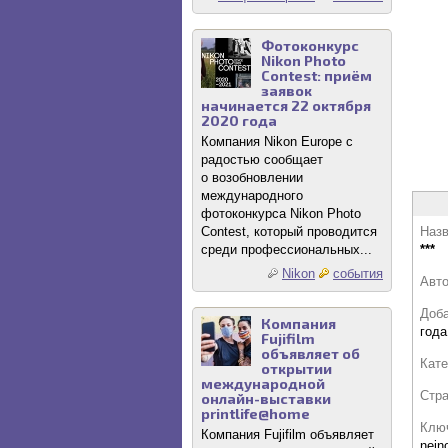
Фотоконкурс
Nikon Photo
Contest: приём
заявок
начинается 22 октября
2020 года
Компания Nikon Europe с
радостью сообщает
о возобновлении
международного
фотоконкурса Nikon Photo
Contest, который проводится
Назв
среди профессиональных...
***
Nikon
события
Авт
Доб
Компания
года
Fujifilm
объявляет об
Кате
открытии
международной
Стр
онлайн-выставки
printlife@home
Клю
Компания Fujifilm объявляет
nejn