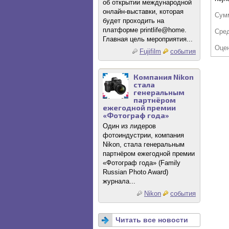
об открытии международной
онлайн-выставки, которая
Сум
будет проходить на
платформе printlife@home.
Сре
Главная цель мероприятия...
Оце
Fujifilm
события
Компания Nikon
стала
генеральным
партнёром
ежегодной премии
«Фотограф года»
Один из лидеров
фотоиндустрии, компания
Nikon, стала генеральным
партнёром ежегодной премии
«Фотограф года» (Family
Russian Photo Award)
журнала...
Nikon
события
Читать все новости