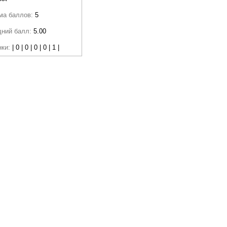
ма баллов:
5
дний балл:
5.00
нки:
| 0 | 0 | 0 | 0 | 1 |