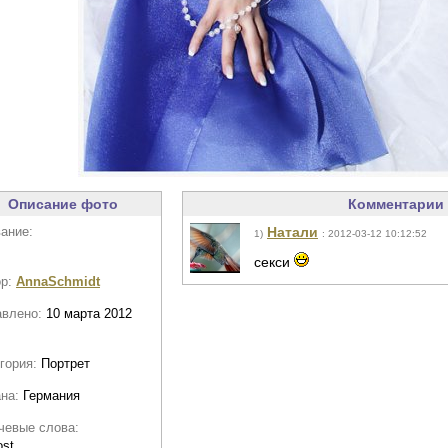
Описание фото
Комментарии 
ание:
Натали
1)
: 2012-03-12 10:12:52
секси
ор:
AnnaSchmidt
авлено:
10 марта 2012
гория:
Портрет
ана:
Германия
чевые слова:
ost