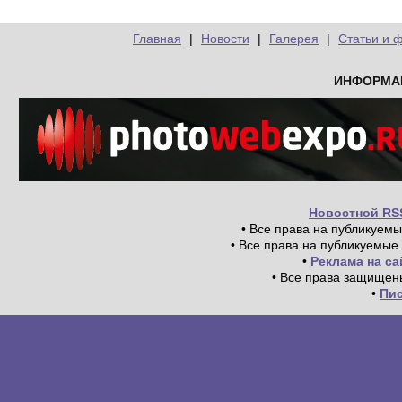
Главная
|
Новости
|
Галерея
|
Статьи и 
ИНФОРМА
Новостной RS
• Все права на публикуем
• Все права на публикуемые
•
Реклама на с
• Все права защищен
•
Пи