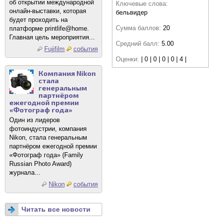
об открытии международной
Ключевые слова:
онлайн-выставки, которая
бельвидер
будет проходить на
Сумма баллов:
20
платформе printlife@home.
Главная цель мероприятия...
Средний балл:
5.00
Fujifilm
события
Оценки:
| 0 | 0 | 0 | 0 | 4 |
Компания Nikon
стала
генеральным
партнёром
ежегодной премии
«Фотограф года»
Один из лидеров
фотоиндустрии, компания
Nikon, стала генеральным
партнёром ежегодной премии
«Фотограф года» (Family
Russian Photo Award)
журнала...
Nikon
события
Читать все новости