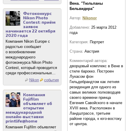
Вена. "Тюльпаны
Бельвидера"
Фотоконкурс
Nikon Photo
Автор:
Nikonor
Contest: приём
заявок
Добавлено:
25 марта 2012
начинается 22 октября
года
2020 года
Компания Nikon Europe с
Категория:
Портрет
радостью сообщает
Страна:
Австрия
о возобновлении
международного
Комментарий автора:
фотоконкурса Nikon Photo
дворцовый комплекс в Вене в
Contest, который проводится
стиле барокко. Построен
среди профессиональных...
Лукасом фон
Nikon
события
Гильдебрандтом как летняя
резиденция для одного из
самых великих полководцев
Компания
своего времени принца
Fujifilm
Евгения Савойского в начале
объявляет об
открытии
XVIII века. Расположен в
международной
Ландштрассе, третьем
онлайн-выставки
районе города, к юго-востоку
printlife@home
от центра.
Компания Fujifilm объявляет