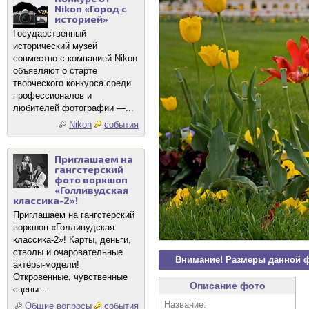
Nikon «Город с
историей»
Государственный
исторический музей
совместно с компанией Nikon
объявляют о старте
творческого конкурса среди
профессионалов и
любителей фотографии —...
Nikon
события
Приглашаем на
гангстерский
фото воркшоп
«Голливудская
классика-2»!
Приглашаем на гангстерский
воркшоп «Голливудская
классика-2»! Карты, деньги,
стволы и очаровательные
Внимание! Размеры данной 
актёры-модели!
Откровенные, чувственные
Описание фото
сцены:...
Название:
Общие вопросы
события