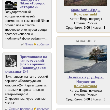
Nikon «Город с
историей»
Храм Алби-Ерды
Государственный
КонстантинМ
исторический музей
Катег.: Виды природы
совместно с компанией Nikon
Страна: Россия
объявляют о старте
Сред.балл:
5.00
| Комм.:
1
творческого конкурса среди
профессионалов и
любителей фотографии —...
14 мая 2016 г.
Nikon
события
Приглашаем на
гангстерский
фото воркшоп
«Голливудская
классика-2»!
Приглашаем на гангстерский
На пути к аулу Цори.
воркшоп «Голливудская
Ингушетия
классика-2»! Карты, деньги,
КонстантинМ
стволы и очаровательные
Катег.: Виды природы
актёры-модели!
Страна: Россия
Откровенные, чувственные
Сред.балл:
5.00
| Комм.:
3
сцены:...
Общие вопросы
события