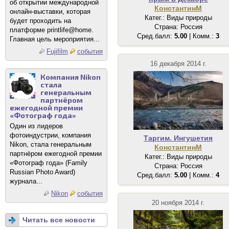
об открытии международной
КонстантинМ
онлайн-выставки, которая
Катег.: Виды природы
будет проходить на
Страна: Россия
платформе printlife@home.
Сред.балл:
5.00
| Комм.:
3
Главная цель мероприятия...
Fujifilm
события
16 декабря 2014 г.
Компания Nikon
стала
генеральным
партнёром
ежегодной премии
«Фотограф года»
Один из лидеров
фотоиндустрии, компания
Таргим. Ингушетия
Nikon, стала генеральным
КонстантинМ
партнёром ежегодной премии
Катег.: Виды природы
«Фотограф года» (Family
Страна: Россия
Russian Photo Award)
Сред.балл:
5.00
| Комм.:
4
журнала...
Nikon
события
20 ноября 2014 г.
Читать все новости