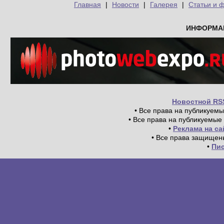
Главная
|
Новости
|
Галерея
|
Статьи и 
ИНФОРМА
Новостной RS
• Все права на публикуем
• Все права на публикуемые
•
Реклама на с
• Все права защищен
•
Пи