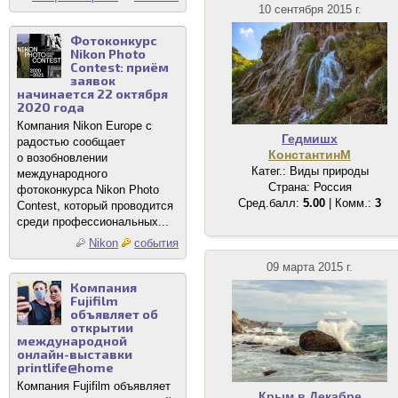
10 сентября 2015 г.
Фотоконкурс
Nikon Photo
Contest: приём
заявок
начинается 22 октября
2020 года
Компания Nikon Europe с
Гедмишх
радостью сообщает
КонстантинМ
о возобновлении
Катег.: Виды природы
международного
Страна: Россия
фотоконкурса Nikon Photo
Сред.балл:
5.00
| Комм.:
3
Contest, который проводится
среди профессиональных...
Nikon
события
09 марта 2015 г.
Компания
Fujifilm
объявляет об
открытии
международной
онлайн-выставки
printlife@home
Компания Fujifilm объявляет
Крым в Декабре