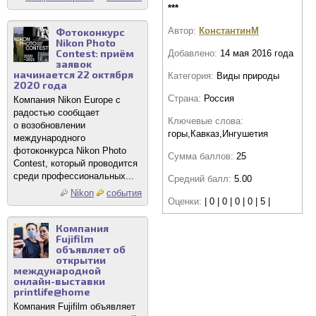
***
Автор:
КонстантинМ
Фотоконкурс
Nikon Photo
Contest: приём
Добавлено:
14 мая 2016 года
заявок
начинается 22 октября
Категория:
Виды природы
2020 года
Страна:
Россия
Компания Nikon Europe с
радостью сообщает
Ключевые слова:
о возобновлении
горы,Кавказ,Ингушетия
международного
фотоконкурса Nikon Photo
Сумма баллов:
25
Contest, который проводится
среди профессиональных...
Средний балл:
5.00
Nikon
события
Оценки:
| 0 | 0 | 0 | 0 | 5 |
Компания
Fujifilm
объявляет об
открытии
международной
онлайн-выставки
printlife@home
Компания Fujifilm объявляет