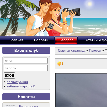
Главная
Новости
Галерея
Статьи и ф
Вход в клуб
Главная страница
»
Галерея
» Ф
•
регистрация
•
забыли пароль?
Новости
Конкурс от