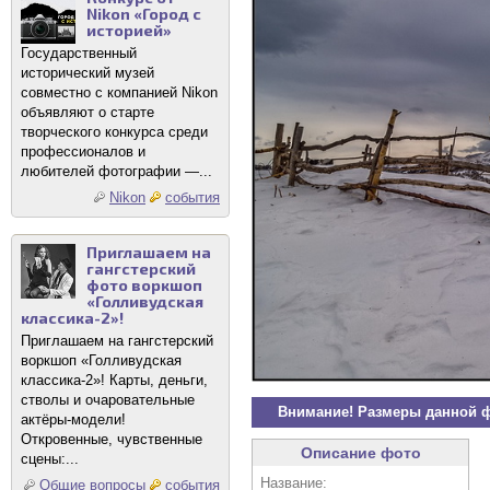
Nikon «Город с
историей»
Государственный
исторический музей
совместно с компанией Nikon
объявляют о старте
творческого конкурса среди
профессионалов и
любителей фотографии —...
Nikon
события
Приглашаем на
гангстерский
фото воркшоп
«Голливудская
классика-2»!
Приглашаем на гангстерский
воркшоп «Голливудская
классика-2»! Карты, деньги,
стволы и очаровательные
Внимание! Размеры данной 
актёры-модели!
Откровенные, чувственные
Описание фото
сцены:...
Название:
Общие вопросы
события