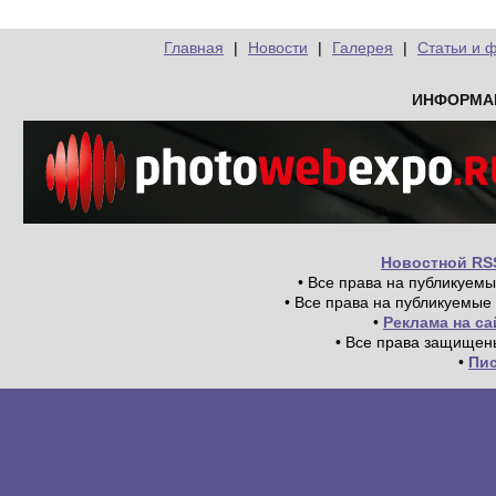
Главная
|
Новости
|
Галерея
|
Статьи и 
ИНФОРМА
Новостной RS
• Все права на публикуем
• Все права на публикуемые
•
Реклама на с
• Все права защищен
•
Пи