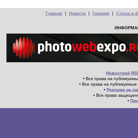
Главная
|
Новости
|
Галерея
|
Статьи и 
ИНФОРМА
Новостной RS
• Все права на публикуем
• Все права на публикуемые
•
Реклама на с
• Все права защищен
•
Пи