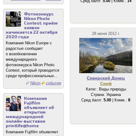
Сред.балл:
5.00
| Комм.:
14
Фотоконкурс
Nikon Photo
Contest: приём
заявок
начинается 22 октября
28 июня 2012 г.
2020 года
Компания Nikon Europe с
радостью сообщает
о возобновлении
международного
фотоконкурса Nikon Photo
Contest, который проводится
среди профессиональных...
Северский Донец
Nikon
события
Скиф
Катег.: Виды природы
Страна: Украина
Компания
Сред.балл:
5.00
| Комм.:
8
Fujifilm
объявляет об
открытии
международной
онлайн-выставки
printlife@home
Компания Fujifilm объявляет