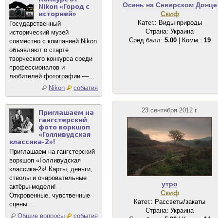
Осень на Северском Донце
Nikon «Город с
историей»
Скиф
Катег.: Виды природы
Государственный
Страна: Украина
исторический музей
Сред.балл:
5.00
| Комм.:
19
совместно с компанией Nikon
объявляют о старте
творческого конкурса среди
профессионалов и
любителей фотографии —...
Nikon
события
23 сентября 2012 г.
Приглашаем на
гангстерский
фото воркшоп
«Голливудская
классика-2»!
Приглашаем на гангстерский
воркшоп «Голливудская
классика-2»! Карты, деньги,
стволы и очаровательные
утро
актёры-модели!
Скиф
Откровенные, чувственные
Катег.: Рассветы/закаты
сцены:...
Страна: Украина
Общие вопросы
события