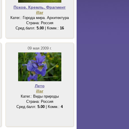
Псков. Кремль. Фрагмент
illar
Катег.: Города мира. Архитектура
Страна: Россия
Сред.балл:
5.00
| Комм.:
16
09 мая 2009 г.
Лето
illar
Катег.: Виды природы
Страна: Россия
Сред.балл:
5.00
| Комм.:
4