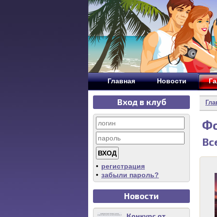
Главная
Новости
Га
Вход в клуб
Гла
Ф
Вс
•
регистрация
•
забыли пароль?
Новости
Конкурс от