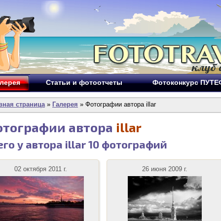
лерея
Статьи и фотоотчеты
Фотоконкурс ПУТ
вная страница
»
Галерея
» Фотографии автора illar
отографии автора
illar
его у автора illar
10
фотографий
02 октября 2011 г.
26 июня 2009 г.