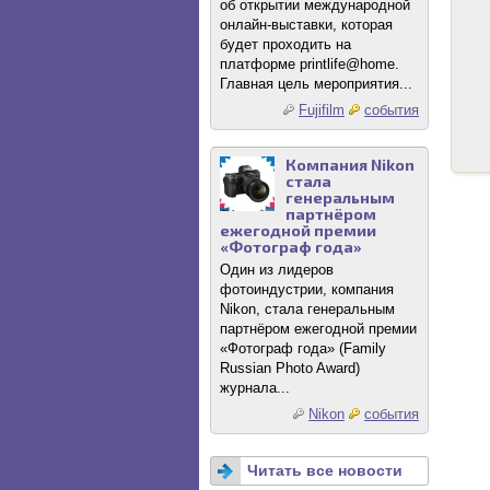
об открытии международной
онлайн-выставки, которая
будет проходить на
платформе printlife@home.
Главная цель мероприятия...
Fujifilm
события
Компания Nikon
стала
генеральным
партнёром
ежегодной премии
«Фотограф года»
Один из лидеров
фотоиндустрии, компания
Nikon, стала генеральным
партнёром ежегодной премии
«Фотограф года» (Family
Russian Photo Award)
журнала...
Nikon
события
Читать все новости