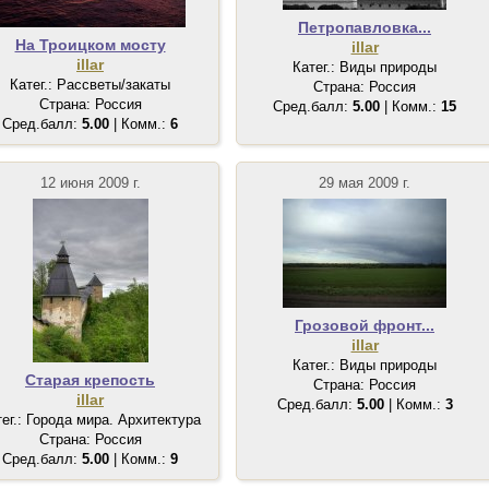
Петропавловка...
На Троицком мосту
illar
illar
Катег.: Виды природы
Катег.: Рассветы/закаты
Страна: Россия
Страна: Россия
Сред.балл:
5.00
| Комм.:
15
Сред.балл:
5.00
| Комм.:
6
12 июня 2009 г.
29 мая 2009 г.
Грозовой фронт...
illar
Катег.: Виды природы
Старая крепость
Страна: Россия
illar
Сред.балл:
5.00
| Комм.:
3
тег.: Города мира. Архитектура
Страна: Россия
Сред.балл:
5.00
| Комм.:
9