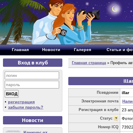
Главная
Новости
Галерея
Статьи и ф
Вход в клуб
Главная страница
» Профиль авто
illa
Псевдоним
illar
Электронная почта
Напи
•
регистрация
•
забыли пароль?
Регистрация в клубе
23 ап
Статус
Фото
Новости
Номер ICQ
7392
Конкурс от