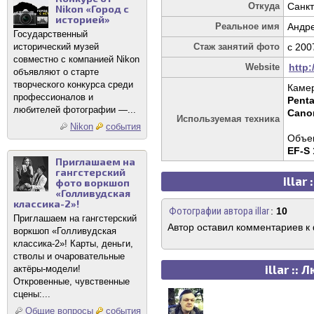
Откуда
Санкт
Nikon «Город с
историей»
Реальное имя
Андр
Государственный
исторический музей
Стаж занятий фото
c 200
совместно с компанией Nikon
Website
http:/
объявляют о старте
творческого конкурса среди
Каме
профессионалов и
Pent
любителей фотографии —...
Cano
Используемая техника
Nikon
события
Объек
EF-S 
Приглашаем на
гангстерский
illar
фото воркшоп
«Голливудская
классика-2»!
Фотографии автора illar
:
10
Приглашаем на гангстерский
Автор оставил комментариев к
воркшоп «Голливудская
классика-2»! Карты, деньги,
стволы и очаровательные
illar :
актёры-модели!
Откровенные, чувственные
сцены:...
Общие вопросы
события