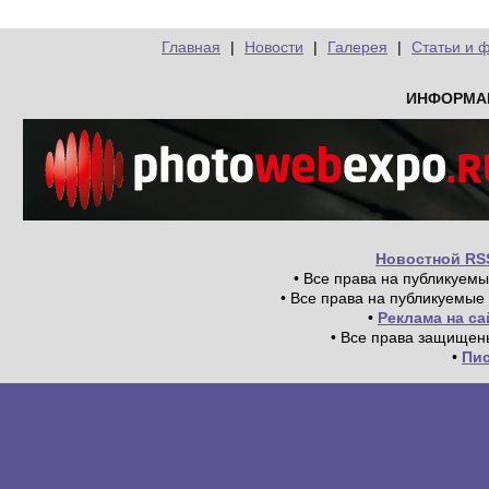
Главная
|
Новости
|
Галерея
|
Статьи и 
ИНФОРМА
Новостной RS
• Все права на публикуем
• Все права на публикуемые
•
Реклама на с
• Все права защищен
•
Пи