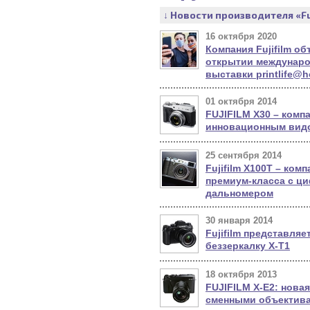
↓ Новости производителя «Fu
16 октября 2020
Компания Fujifilm о
открытии междунаро
выставки printlife@
01 октября 2014
FUJIFILM X30 – компа
инновационным вид
25 сентября 2014
Fujifilm Х100Т – ком
премиум-класса с 
дальномером
30 января 2014
Fujifilm представляе
беззеркалку X-T1
18 октября 2013
FUJIFILM X-E2: новая
сменными объектив