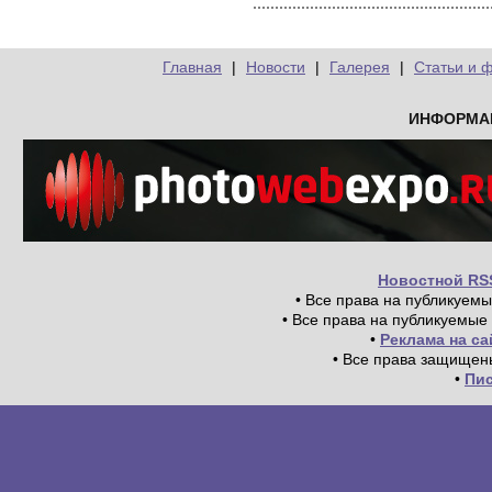
Главная
|
Новости
|
Галерея
|
Статьи и 
ИНФОРМА
Новостной RS
• Все права на публикуем
• Все права на публикуемые
•
Реклама на с
• Все права защищен
•
Пи