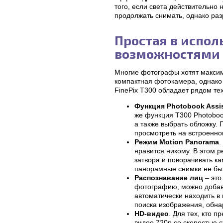
того, если света действительно
продолжать снимать, однако ра
Простая в испо
возможностями
Многие фотографы хотят максима
компактная фотокамера, однако н
FinePix T300 обладает рядом тех
Функция Photobook Assi
же функция T300 Photoboo
а также выбрать обложку.
просмотреть на встроенн
Режим Motion Panorama
.
нравится никому. В этом 
затвора и поворачивать ка
панорамные снимки не был
Распознавание лиц
– это
фотографию, можно добави
автоматически находить в 
поиска изображения, обн
HD-видео
. Для тех, кто 
видео 720p со скоростью с