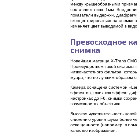
между крышеобразными призмами
составляет лишь 1мм. Внедрение
показатели выдержки, диафрагм
сконцентрироваться на съемке н
изменяет цвет выводимой в видо
Превосходное к
снимка
Новейшая матрица X-Trans CMOS 
Преимуществом такой системы я
низкочастотного фильтра, кото
муара, что не лучшим образом с
Камера оснащена системой «Len
эффектов, таких как эффект дифр
настройках до F8, снимки сохран
возможностях объектива.
Высокая чувствительность новой
снижению уровня шума более че
освещенности (например, в пом
качество изображения.