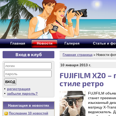
Главная
Новости
Галерея
Статьи и ф
Вход в клуб
Главная страница
» Новости фо
10 января 2013 г.
FUJIFILM X20 –
стиле ретро
•
регистрация
FUJIFILM объяв
•
забыли пароль?
станет преемни
изысканный диз
Навигация в новостях
матрицу X-Trans
видоискатель. Д
Последние 10 новостей