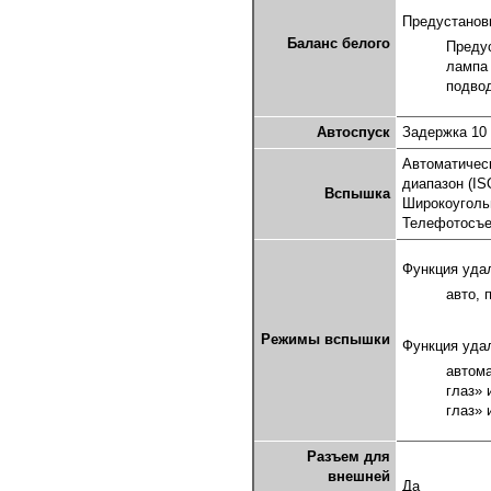
Предустанов
Баланс белого
Предус
лампа 
подвод
Автоспуск
Задержка 10 
Автоматическ
диапазон (IS
Вспышка
Широкоугольн
Телефотосъем
Функция уда
авто, 
Режимы вспышки
Функция уда
автом
глаз»
глаз» 
Разъем для
внешней
Да