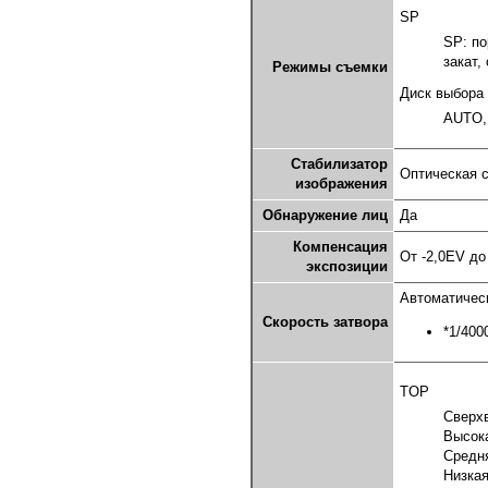
SP
SP: по
закат,
Режимы съемки
Диск выбора
AUTO, 
Стабилизатор
Оптическая с
изображения
Обнаружение лиц
Да
Компенсация
От -2,0EV до
экспозиции
Автоматически
Скорость затвора
*1/400
TOP
Сверхв
Высока
Средня
Низкая