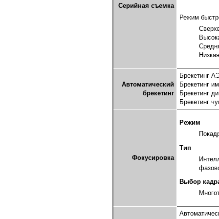
Серийная съемка
Режим быстро
Сверхв
Высока
Средня
Низкая
Брекетинг АЭ
Автоматический
Брекетинг и
брекетинг
Брекетинг ди
Брекетинг чу
Режим
Покад
Тип
Фокусировка
Интелл
фазово
Выбор кадр
Многот
Автоматичес