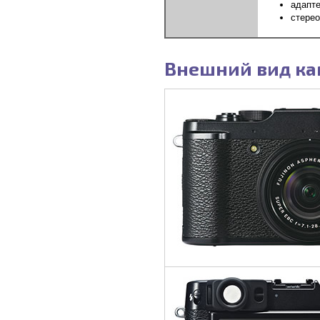
адапте
стере
Внешний вид ка