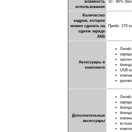
влажность
10 - 80% (бе
использования
Количество
кадров, которое
можно сделать на
Прибл. 270 к
одном заряде
АКБ
Литий-
зарядн
напле
Аксессуары в
бленда
комплекте
USB-к
компак
руково
Литий-
заряд
бленда
бленд
Дополнительные
кожан
аксессуары
вспышк
компле