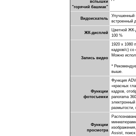
вспышки
"горячий башмак"
Улучшенный о
Видоискатель
встроенный д
Цветной ЖК-д
ЖК-дисплей
100 %
1920 x 1080 
кадров/с) со
Можно исполь
Запись видео
* Рекомендуе
выше.
Функция ADV
«красных гла
Функции
кадров, отоб
фотосъемки
panorama 360,
электронный
размытости,
Распознавани
миниатюрами)
Функции
изображения,
просмотра
Assist, поис