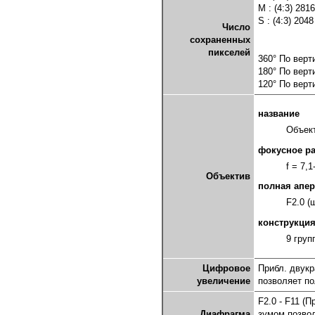
M : (4:3) 2816
S : (4:3) 2048
Число
сохраненных
пикселей
360° По верт
180° По верт
120° По верт
название
Объект
фокусное р
f = 7,
Объектив
полная апер
F2.0 (
конструкци
9 груп
Цифровое
Прибл. двукр
увеличение
позволяет по
F2.0 - F11 (
Диафрагма
зумом позвол