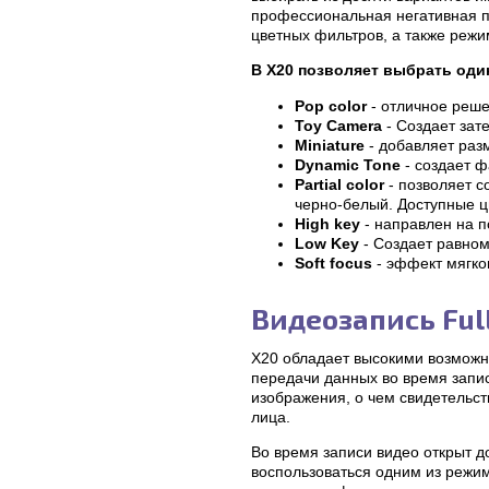
профессиональная негативная п
цветных фильтров, а также режи
В X20 позволяет выбрать оди
Pop color
- отличное реше
Toy Camera
- Создает зат
Miniature
- добавляет раз
Dynamic Tone
- создает 
Partial color
- позволяет с
черно-белый. Доступные ц
High key
- направлен на п
Low Key
- Создает равно
Soft focus
- эффект мягко
Видеозапись Ful
X20 обладает высокими возможн
передачи данных во время запи
изображения, о чем свидетельст
лица.
Во время записи видео открыт 
воспользоваться одним из режи