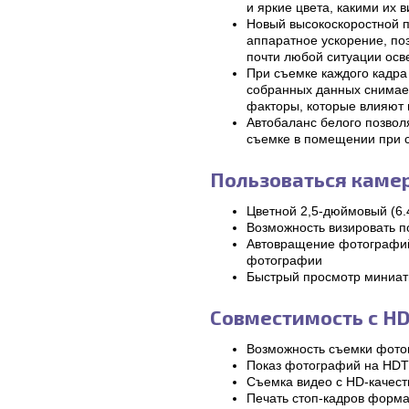
и яркие цвета, какими их 
Новый высокоскоростной п
аппаратное ускорение, поз
почти любой ситуации ос
При съемке каждого кадра
собранных данных снимае
факторы, которые влияют 
Автобаланс белого позволя
съемке в помещении при
Пользоваться камер
Цветной 2,5-дюймовый (6.4
Возможность визировать 
Автовращение фотографий,
фотографии
Быстрый просмотр миниат
Совместимость с H
Возможность съемки фото
Показ фотографий на HDT
Съемка видео с HD-качес
Печать стоп-кадров форма