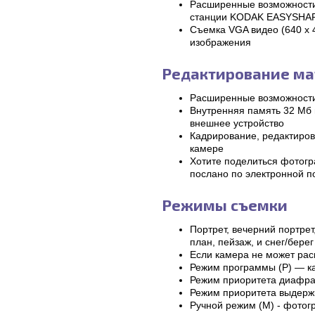
Расширенные возможности
станции KODAK EASYSHA
Съемка VGA видео (640 х 4
изображения
Редактирование ма
Расширенные возможности
Внутренняя память 32 Мб
внешнее устройство
Кадрирование, редактиров
камере
Хотите поделиться фотогр
послано по электронной п
Режимы съемки
Портрет, вечерний портрет
план, пейзаж, и снег/бере
Если камера не может рас
Режим программы (P) — к
Режим приоритета диафра
Режим приоритета выдерж
Ручной режим (M) - фотог