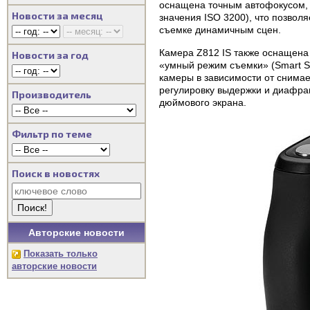
оснащена точным автофокусом, 
Новости за месяц
значения ISO 3200), что позвол
съемке динамичным сцен.
Камера Z812 IS также оснащена т
Новости за год
«умный режим съемки» (Smart S
камеры в зависимости от снима
регулировку выдержки и диафраг
Производитель
дюймового экрана.
Фильтр по теме
Поиск в новостях
Авторские новости
Показать только
авторские новости