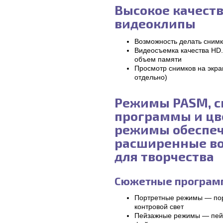
Высокое качест
видеоклипы
Возможность делать снимк
Видеосъемка качества HD
объем памяти
Просмотр снимков на экр
отдельно)
Режимы PASM, 
программы и цв
режимы обеспе
расширенные в
для творчества
Сюжетные програ
Портретные режимы — порт
контровой свет
Пейзажные режимы — пейз