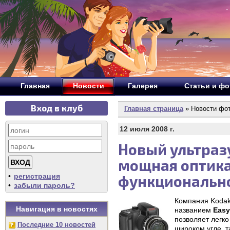
Главная
Новости
Галерея
Статьи и ф
Вход в клуб
Главная страница
» Новости фо
12 июля 2008 г.
Новый ультразу
мощная оптика
•
регистрация
функционально
•
забыли пароль?
Компания Kodak
Навигация в новостях
названием
Easy
позволяет легко
Последние 10 новостей
широком угле, т