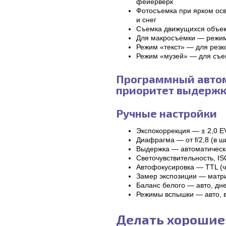
фейерверк
Фотосъемка при ярком осв
и снег
Съемка движущихся объект
Для макросъемки — режи
Режим «текст» — для резк
Режим «музей» — для съем
Программный автом
приоритет выдержк
Ручные настройки
Экспокоррекция — ± 2,0 E
Диафрагма — от f/2,8 (в ш
Выдержка — автоматическ
Светочувствительность, IS
Автофокусировка — TTL (ч
Замер экспозиции — матри
Баланс белого — авто, дн
Режимы вспышки — авто, 
Делать хорошие