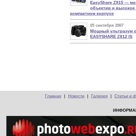
EasyShare Z915 — м
объектив и высокое
компактном корпусе
05 сентября 2007
Мощный ультразум о
EASYSHARE Z812 IS
Главная
|
Новости
|
Галерея
|
Статьи и 
ИНФОРМА