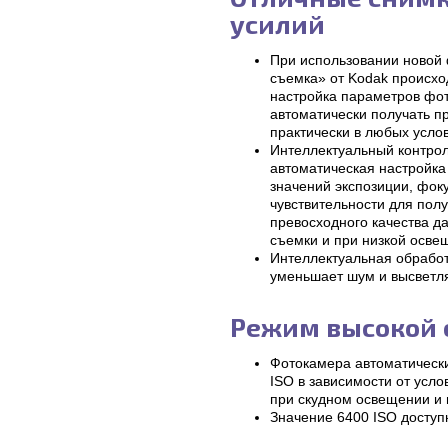
усилий
При использовании новой
съемка» от Kodak происхо
настройка параметров фот
автоматически получать п
практически в любых усло
Интеллектуальный контро
автоматическая настройка
значений экспозиции, фок
чувствительности для пол
превосходного качества д
съемки и при низкой осве
Интеллектуальная обрабо
уменьшает шум и высветля
Режим высокой 
Фотокамера автоматически
ISO в зависимости от усл
при скудном освещении и
Значение 6400 ISO доступ