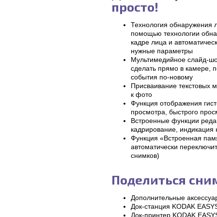
просто!
Технология обнаружения л
помощью технологии обна
кадре лица и автоматичес
нужные параметры
Мультимедийное слайд-шо
сделать прямо в камере, 
события по-новому
Присваивание текстовых м
к фото
Функция отображения гис
просмотра, быстрого прос
Встроенные функции реда
кадрирование, индикация 
Функция «Встроенная памя
автоматически переключит
снимков)
Поделиться сни
Дополнительные аксессуа
Док-станция KODAK EASYS
Док-принтер KODAK EASYS