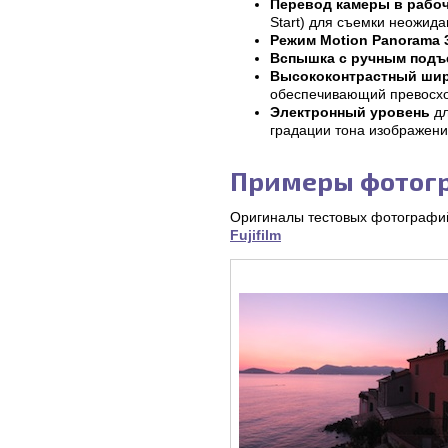
Перевод камеры в рабо
Start) для съемки неожида
Режим Motion Panorama 
Вспышка с ручным под
Высококонтрастный ши
обеспечивающий превосхо
Электронный уровень
дл
градации тона изображени
Примеры фотогра
Оригиналы тестовых фотографий
Fujifilm