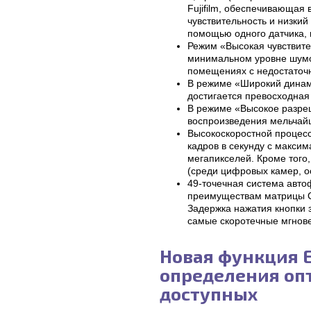
Fujifilm, обеспечивающая
чувствительность и низки
помощью одного датчика, 
Режим «Высокая чувствите
минимальном уровне шумо
помещениях с недостаточ
В режиме «Широкий динам
достигается превосходная 
В режиме «Высокое разре
воспроизведения мельчайш
Высокоскоростной процесс
кадров в секунду с макси
мегапикселей. Кроме того
(среди цифровых камер, о
49-точечная система авто
преимуществам матрицы C
Задержка нажатия кнопки з
самые скоротечные мгнов
Новая функция 
определения оп
доступных