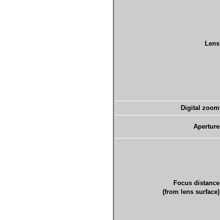
Lens
Digital zoom
Aperture
Focus distance
(from lens surface)