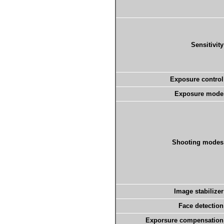
Sensitivity
Exposure control
Exposure mode
Shooting modes
Image stabilizer
Face detection
Exporsure compensation