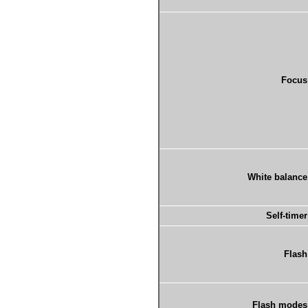
Focus
White balance
Self-timer
Flash
Flash modes