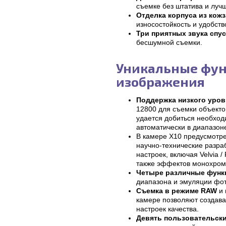
съемке без штатива и луч
Отделка корпуса из кож
износостойкость и удобств
Три приятных звука спус
бесшумной съемки.
Уникальные функ
изображения
Поддержка низкого уров
12800 для съемки объект
удается добиться необходи
автоматически в диапазоне
В камере X10 предусмотр
научно-технические разра
настроек, включая Velvia 
также эффектов монохромн
Четыре различные функ
диапазона и эмуляции фо
Съемка в режиме RAW
и 
камере позволяют создава
настроек качества.
Девять пользовательски