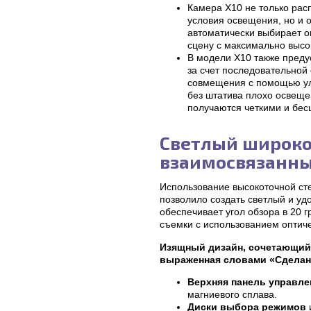
Камера X10 не только распо
условия освещения, но и
автоматически выбирает о
сцену с максимально высо
В модели X10 также пред
за счет последовательной
совмещения с помощью улу
без штатива плохо освещ
получаются четкими и бе
Светлый широко
взаимосвязанны
Использование высокоточной ст
позволило создать светлый и уд
обеспечивает угол обзора в 20 
съемки с использованием оптиче
Изящный дизайн, сочетающий в
выраженная словами «Сделан
Верхняя панель управле
магниевого сплава.
Диски выбора режимов