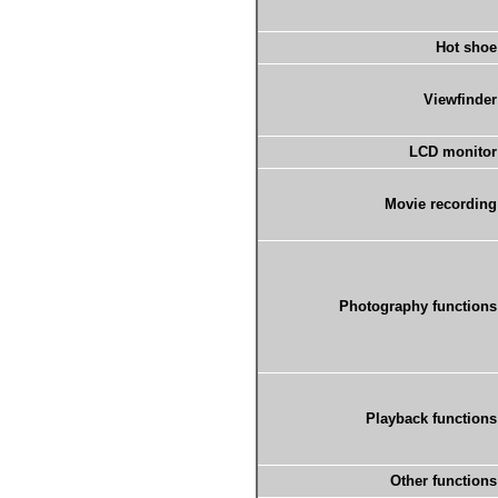
Hot shoe
Viewfinder
LCD monitor
Movie recording
Photography functions
Playback functions
Other functions