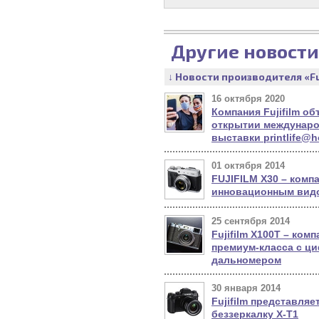
Другие новости
↓ Новости производителя «Fu
16 октября 2020
Компания Fujifilm о
открытии междунаро
выставки printlife@
01 октября 2014
FUJIFILM X30 – компа
инновационным вид
25 сентября 2014
Fujifilm Х100Т – ком
премиум-класса с 
дальномером
30 января 2014
Fujifilm представляе
беззеркалку X-T1