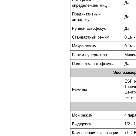
Да
определением лиц
Предикативный
Да
автофокус
Ручной автофокус
Да
Стандартный режим
0.1м -
Макро режим
0.1м -
Режим супермакро
Миним
Подсветка автофокуса
Да
Экспозамер
ESP э
Точеч
Режимы
Центр
Гисто
Мой режим
4 пар
Выдержка
1/2 - 
Компенсация экспозиции
+/- 2 