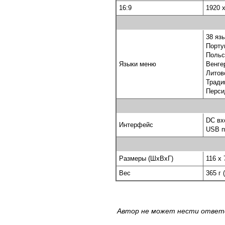
16:9
1920 
38 яз
Порту
Польс
Языки меню
Венге
Литов
Тради
Перси
DC вх
Интерфейс
USB п
Размеры (ШхВхГ)
116 x 
Вес
365 г
Автор не может нести ответс