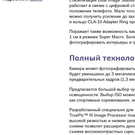
работает в связке с цифровой с
положении телефото. Мало того
можно получить усиление до за
и кольцо CLA-10 Adapter Ring п
Поражает также возможность ка
1 см в режиме Super Macro. Бол
фотографировать интерьеры и г
Полный техноло
Камера может фотографировать с
будет уменьшено до 3 мегапиксе
предварительных кадров (1,3 мег
Предлагается большой выбор чув
освещенности. Выбор ISO можно
как спортивные соревнования, и
Разработанный специально для
TruePic™ III Image Processor п
высокой резкостью и низким уро
снимке позволит расширить дин
съемке восококонтрастных сцен