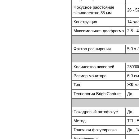
Фокусное расстояние
26 - 5
эквивалентно 35 мм
Конструкция
14 эл
Максимальная диафрагма
2.8 - 4
Фактор расширения
5.0 x
Количество пикселей
23000
Размер монитора
6.9 см 
Тип
ЖК-мо
Технология BrightCapture
Да
Покадровый автофокус
Да
Метод
TTL i
Точечная фокусировка
Да , 
Автофокус с