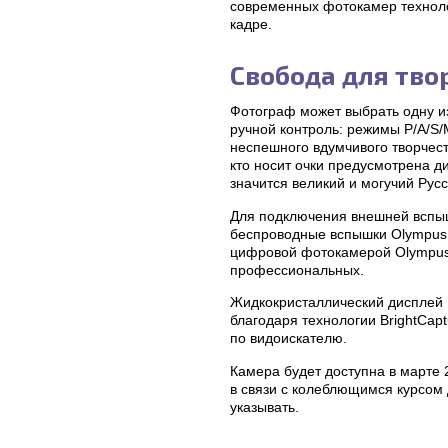
современных фотокамер техноло
кадре.
Свобода для тв
Фотограф может выбрать одну и
ручной контроль: режимы P/A/S/
неспешного вдумчивого творчест
кто носит очки предусмотрена д
значится великий и могучий Русс
Для подключения внешней вспыш
беспроводные вспышки Olympus 
цифровой фотокамерой Olympus 
профессиональных.
Жидкокристаллический дисплей H
благодаря технологии BrightCap
по видоискателю.
Камера будет доступна в марте 
в связи с колеблющимся курсом
указывать.