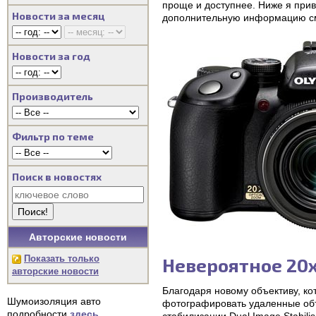
проще и доступнее. Ниже я прив
Новости за месяц
дополнительную информацию см.
Новости за год
Производитель
Фильтр по теме
Поиск в новостях
Авторские новости
Показать только
Невероятное 20
авторские новости
Благодаря новому объективу, к
Шумоизоляция авто
фотографировать удаленные объ
подробности
здесь
.
стабилизации Dual Image Stabili