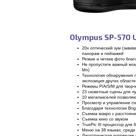
Olympus SP-570 
20x оптический зум (эквив
панорам и пейзажей
Резкие и четкие фото бла
Не пропустите важный мом
Мп)
Технология обнаружения л
экспозиция других област
Режимы P/A/S/M для творч
23 сюжетные сцены для лу
10 мегапикселей позволяю
Просмотр и управление сн
Благодаря технологии Brig
Съемка макро с расстояни
Съемка кино со звуком
TruePic III процессор для
Меню на 38 языках, среди 
Диоптрическая коррекция д