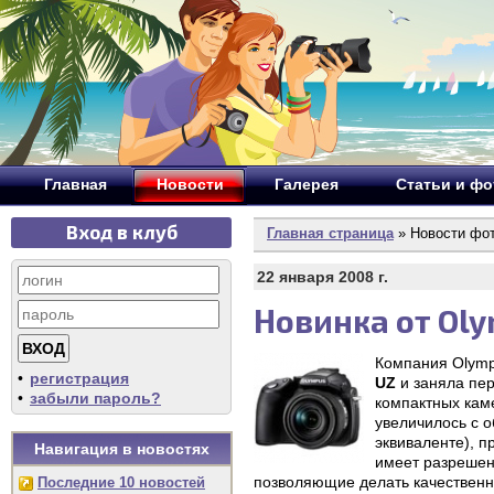
Главная
Новости
Галерея
Статьи и ф
Вход в клуб
Главная страница
» Новости фо
22 января 2008 г.
Новинка от Oly
Компания Olymp
•
регистрация
UZ
и заняла пер
•
забыли пароль?
компактных кам
увеличилось с о
эквиваленте), 
Навигация в новостях
имеет разрешен
позволяющие делать качественн
Последние 10 новостей