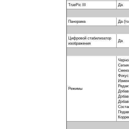
TruePic III
Да
Панорама
Да (т
Цифровой стабилизатор
Да
изображения
Черно
Сепия
Смеющ
Фокус
Измен
Редак
Режимы
Добав
Добав
Добав
Соста
Подав
Корре