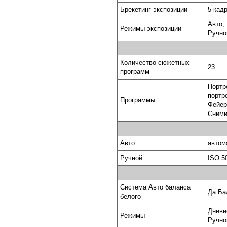
Брекетинг экспозиции
5 кад
Авто,
Режимы экспозиции
Ручно
Количество сюжетных
23
программ
Портр
портр
Программы
Фейер
Cними
Авто
автом
Ручной
ISO 50
Система Авто баланса
Да Ба
белого
Дневн
Режимы
Ручно