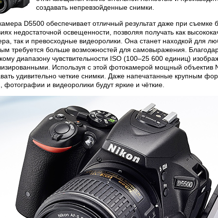
создавать непревзойденные снимки.
камера D5500 обеспечивает отличный результат даже при съемке 
виях недостаточной освещенности, позволяя получать как высоко
ера, так и превосходные видеоролики. Она станет находкой для л
рым требуется больше возможностей для самовыражения. Благода
кому диапазону чувствительности ISO (100–25 600 единиц) изобра
лизированными. Используя с этой фотокамерой мощный объектив
авать удивительно четкие снимки. Даже напечатанные крупным фо
, фотографии и видеоролики будут яркие и чёткие.