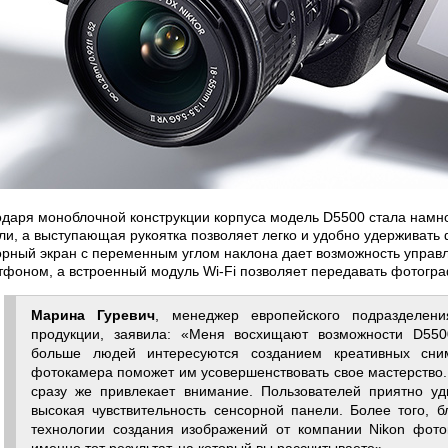
одаря моноблочной конструкции корпуса модель D5500 стала намн
ли, а выступающая рукоятка позволяет легко и удобно удерживать
рный экран с переменным углом наклона дает возможность управля
тфоном, а встроенный модуль Wi-Fi позволяет передавать фотогр
Марина Гуревич
, менеджер европейского подразделен
продукции, заявила: «Меня восхищают возможности D55
больше людей интересуются созданием креативных сни
фотокамера поможет им усовершенствовать свое мастерство
сразу же привлекает внимание. Пользователей приятно уд
высокая чувствительность сенсорной панели. Более того, 
технологии создания изображений от компании Nikon фото
именно тот результат, на который вы рассчитываете».