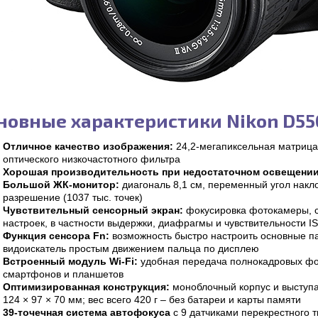
новные характеристики Nikon D55
Отличное качество изображения:
24,2-мегапиксельная матрица
оптического низкочастотного фильтра
Хорошая производительность при недостаточном освещении
Большой ЖК-монитор:
диагональ 8,1 см, переменный угол накло
разрешение (1037 тыс. точек)
Чувствительный сенсорный экран:
фокусировка фотокамеры, с
настроек, в частности выдержки, диафрагмы и чувствительности I
Функция сенсора Fn:
возможность быстро настроить основные п
видоискатель простым движением пальца по дисплею
Встроенный модуль Wi-Fi:
удобная передача полнокадровых ф
смартфонов и планшетов
Оптимизированная конструкция:
моноблочный корпус и выступ
124 × 97 × 70 мм; вес всего 420 г – без батареи и карты памяти
39-точечная система автофокуса
с 9 датчиками перекрестного т