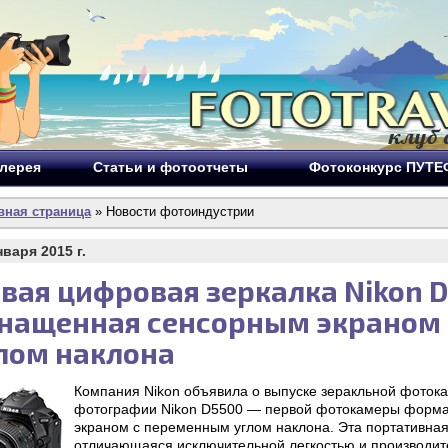
лерея
Статьи и фотоотчеты
Фотоконкурс ПУТ
вная страница
» Новости фотоиндустрии
нваря 2015 г.
вая цифровая зеркалка Nikon D
нащенная сенсорным экраном
лом наклона
Компания Nikon объявила о выпуске зеракльной фоток
фотографии Nikon D5500 — первой фотокамеры форма
экраном с переменным углом наклона. Эта портативна
отличающаяся исключительной легкостью и производит