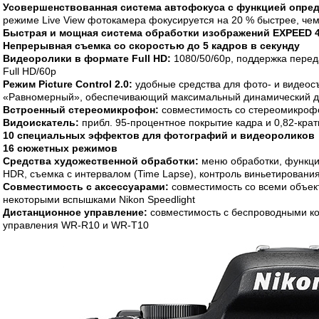
Усовершенствованная система автофокуса с функцией опред
режиме Live View фотокамера фокусируется на 20 % быстрее, че
Быстрая и мощная система обработки изображений EXPEED 
Непрерывная съемка со скоростью до 5 кадров в секунду
Видеоролики в формате Full HD:
1080/50/60p, поддержка пере
Full HD/60p
Режим Picture Control 2.0:
удобные средства для фото- и видеос
«Равномерный», обеспечивающий максимальный динамический д
Встроенный стереомикрофон:
совместимость со стереомикроф
Видоискатель:
прибл. 95-процентное покрытие кадра и 0,82-кра
10 специальных эффектов для фотографий и видеороликов
16 сюжетных режимов
Средства художественной обработки:
меню обработки, функци
HDR, съемка с интервалом (Time Lapse), контроль виньетировани
Совместимость с аксессуарами:
совместимость со всеми объе
некоторыми вспышками Nikon Speedlight
Дистанционное управление:
совместимость с беспроводными к
управления WR-R10 и WR-T10