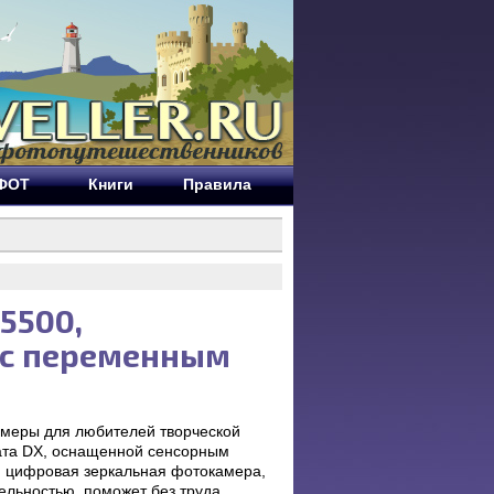
ЕФОТ
Книги
Правила
5500,
 с переменным
амеры для любителей творческой
та DX, оснащенной сенсорным
я цифровая зеркальная фотокамера,
ельностью, поможет без труда