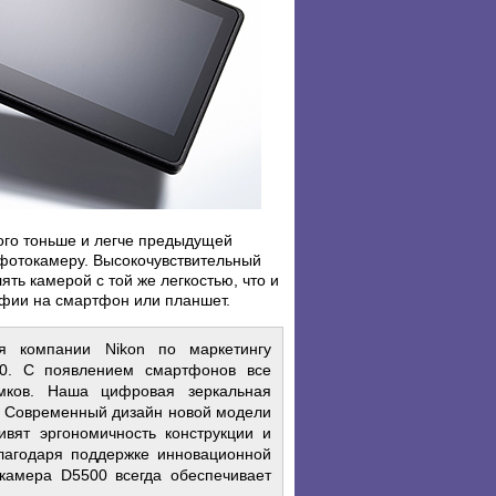
ого тоньше и легче предыдущей
 фотокамеру. Высокочувствительный
ть камерой с той же легкостью, что и
афии на смартфон или планшет.
ия компании Nikon по маркетингу
00. С появлением смартфонов все
мков. Наша цифровая зеркальная
. Современный дизайн новой модели
ивят эргономичность конструкции и
благодаря поддержке инновационной
камера D5500 всегда обеспечивает