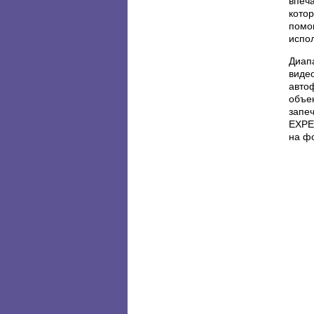
впеч
котор
помо
испо
Диап
виде
автоф
объек
запе
EXPE
на ф