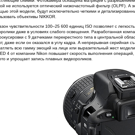
атляющие снимки. Фотокамера оснащена матрицей с разрешением 2
ой не используется оптический низкочастотный фильтр (OLPF). А з
щью этой модели, будут исключительно четкими и детализированн
льзовать объективы NIKKOR.
азон чувствительности 100–25 600 единиц ISO позволяет с легкост
оролики даже в условиях слабого освещения. Разработанная компа
окусировки с 9 датчиками перекрестного типа в центральной обла
т, даже если он оказался в углу кадра. А непрерывная серийная съ
чатлеть всю гамму эмоций на лице или выразительный жест модел
ED 4 от компании Nikon повышает скорость выполнения операций
ото и упрощает запись плавных видеороликов.