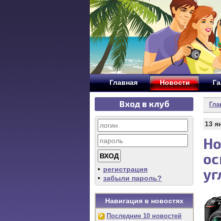
Главная
Новости
Га
Вход в клуб
Гла
13 я
Но
ос
•
регистрация
уг
•
забыли пароль?
Навигация в новостях
Последние 10 новостей