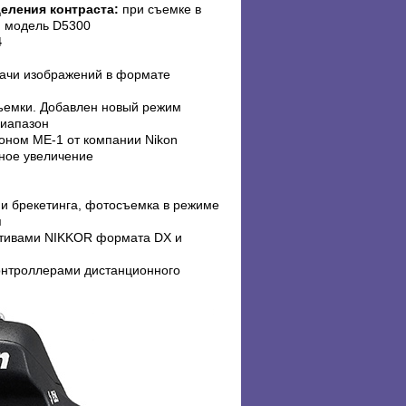
еления контраста:
при съемке в
м модель D5300
4
дачи изображений в формате
ъемки. Добавлен новый режим
иапазон
оном ME-1 от компании Nikon
тное увеличение
и брекетинга, фотосъемка в режиме
я
ктивами NIKKOR формата DX и
онтроллерами дистанционного