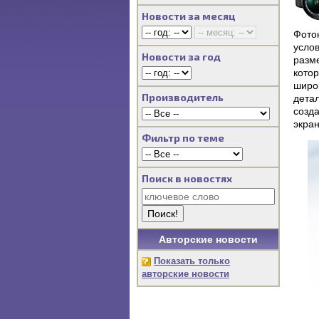
Новости за месяц
Фото
усло
Новости за год
разм
кото
широ
Производитель
дета
созд
экран
Фильтр по теме
Поиск в новостях
Авторские новости
Показать только
авторские новости