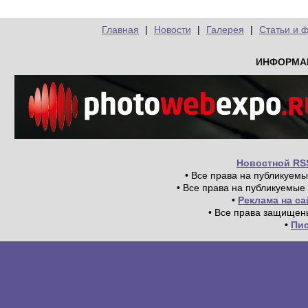
Главная
|
Новости
|
Галерея
|
Статьи и 
ИНФОРМА
Новостной RS
• Все права на публикуем
• Все права на публикуемые
•
Реклама на с
• Все права защищен
•
Пи