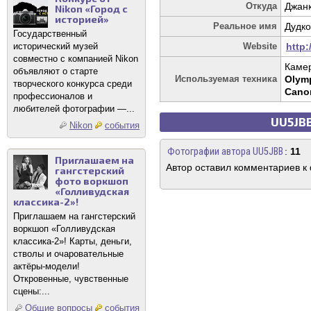
Откуда
Джан
Nikon «Город с
историей»
Реальное имя
Дудко
Государственный
исторический музей
Website
http:
совместно с компанией Nikon
Каме
объявляют о старте
Используемая техника
Olym
творческого конкурса среди
Cano
профессионалов и
любителей фотографии —...
UU5JBB
Nikon
события
Фотографии автора UU5JBB
:
11
Приглашаем на
Автор оставил комментариев к
гангстерский
фото воркшоп
«Голливудская
классика-2»!
Приглашаем на гангстерский
воркшоп «Голливудская
классика-2»! Карты, деньги,
стволы и очаровательные
актёры-модели!
Откровенные, чувственные
сцены:...
Общие вопросы
события