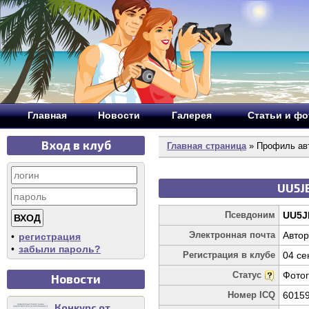
Главная
Новости
Галерея
Статьи и ф
Вход в клуб
Главная страница
» Профиль ав
UU5JB
Псевдоним
UU5J
Электронная почта
Автор
•
регистрация
•
забыли пароль?
Регистрация в клубе
04 се
Статус
Фото
Новости
Номер ICQ
6015
Конкурс от